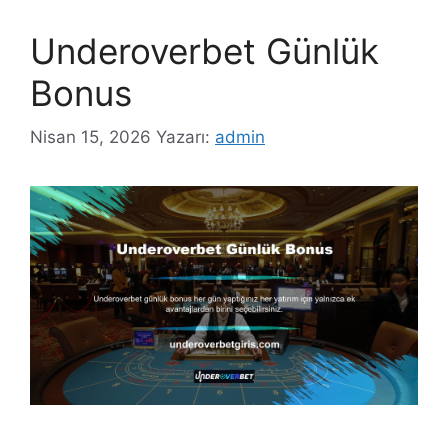
Underoverbet Günlük
Bonus
Nisan 15, 2026
Yazarı:
admin