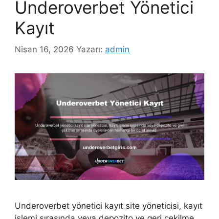
Underoverbet Yönetici
Kayıt
Nisan 16, 2026
Yazarı:
admin
Underoverbet yönetici kayıt site yöneticisi, kayıt
işlemi sırasında veya depozito ve geri çekilme