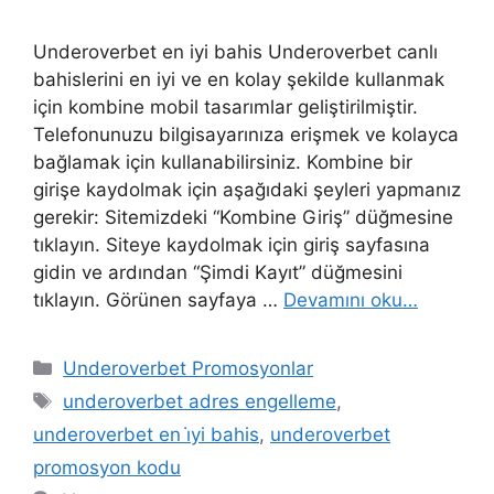
Underoverbet en iyi bahis Underoverbet canlı
bahislerini en iyi ve en kolay şekilde kullanmak
için kombine mobil tasarımlar geliştirilmiştir.
Telefonunuzu bilgisayarınıza erişmek ve kolayca
bağlamak için kullanabilirsiniz. Kombine bir
girişe kaydolmak için aşağıdaki şeyleri yapmanız
gerekir: Sitemizdeki “Kombine Giriş” düğmesine
tıklayın. Siteye kaydolmak için giriş sayfasına
gidin ve ardından “Şimdi Kayıt” düğmesini
tıklayın. Görünen sayfaya …
Devamını oku…
Kategoriler
Underoverbet Promosyonlar
Etiketler
underoverbet adres engelleme
,
underoverbet en i̇yi bahis
,
underoverbet
promosyon kodu