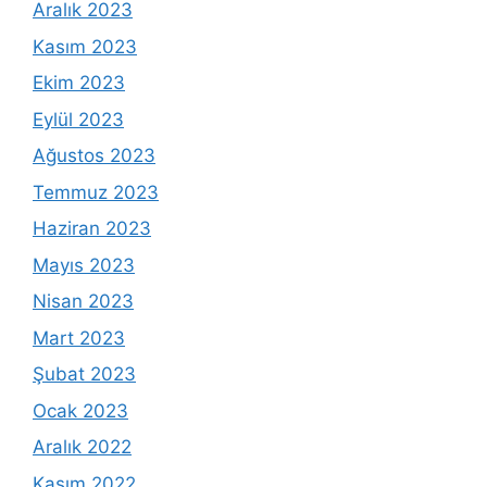
Aralık 2023
Kasım 2023
Ekim 2023
Eylül 2023
Ağustos 2023
Temmuz 2023
Haziran 2023
Mayıs 2023
Nisan 2023
Mart 2023
Şubat 2023
Ocak 2023
Aralık 2022
Kasım 2022