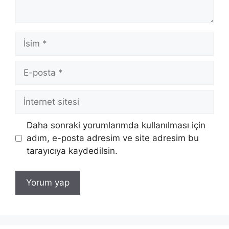
İsim
E-
posta
İnternet
sitesi
Daha sonraki yorumlarımda kullanılması için
adım, e-posta adresim ve site adresim bu
tarayıcıya kaydedilsin.