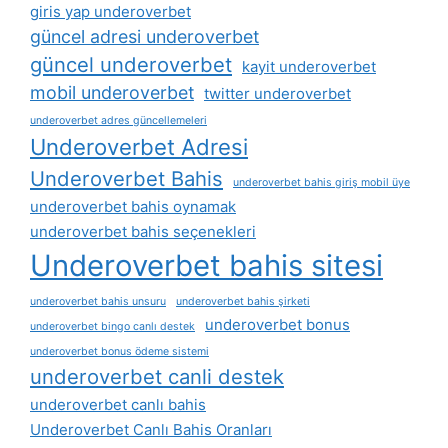
giris yap underoverbet
güncel adresi underoverbet
güncel underoverbet
kayit underoverbet
mobil underoverbet
twitter underoverbet
underoverbet adres güncellemeleri
Underoverbet Adresi
Underoverbet Bahis
underoverbet bahis giriş mobil üye
underoverbet bahis oynamak
underoverbet bahis seçenekleri
Underoverbet bahis sitesi
underoverbet bahis unsuru
underoverbet bahis şirketi
underoverbet bonus
underoverbet bingo canlı destek
underoverbet bonus ödeme sistemi
underoverbet canli destek
underoverbet canlı bahis
Underoverbet Canlı Bahis Oranları