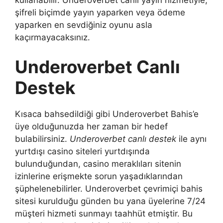
şifreli biçimde yayın yaparken veya ödeme
yaparken en sevdiğiniz oyunu asla
kaçırmayacaksınız.
Underoverbet Canlı
Destek
Kısaca bahsedildiği gibi Underoverbet Bahis’e
üye olduğunuzda her zaman bir hedef
bulabilirsiniz.
Underoverbet canlı destek
ile aynı
yurtdışı casino siteleri yurtdışında
bulunduğundan, casino meraklıları sitenin
izinlerine erişmekte sorun yaşadıklarından
şüphelenebilirler. Underoverbet çevrimiçi bahis
sitesi kurulduğu günden bu yana üyelerine 7/24
müşteri hizmeti sunmayı taahhüt etmiştir. Bu