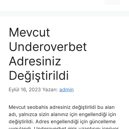
Mevcut
Underoverbet
Adresiniz
Değiştirildi
Eylül 16, 2023
Yazarı:
admin
Mevcut seobahis adresiniz değiştirildi bu alan
adı, yalnızca sizin alanınız için engellendiği için
değiştirildi. Adres engellendiği için güncelleme
uygulandı. Underoverbet giriş uzantısını içeriyor