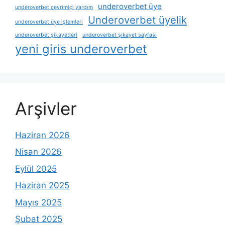
underoverbet üye
underoverbet çevrimiçi yardım
Underoverbet üyelik
underoverbet üye i̇şlemleri
underoverbet şikayetleri
underoverbet şikayet sayfası
yeni giris underoverbet
Arşivler
Haziran 2026
Nisan 2026
Eylül 2025
Haziran 2025
Mayıs 2025
Şubat 2025