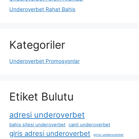
Underoverbet Rahat Bahis
Kategoriler
Underoverbet Promosyonlar
Etiket Bulutu
adresi underoverbet
bahis sitesi underoverbet
canli underoverbet
giris adresi underoverbet
girisi underoverbet