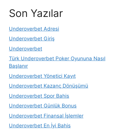
Son Yazılar
Underoverbet Adresi
Underoverbet Giriş
Underoverbet
Türk Underoverbet Poker Oyununa Nasıl
Başlanır
Underoverbet Yönetici Kayıt
Underoverbet Kazanç Dönüşümü
Underoverbet Spor Bahis
Underoverbet Günlük Bonus
Underoverbet Finansal İşlemler
Underoverbet En İyi Bahis