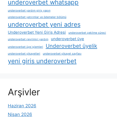
underoverbet whatsapp
underoverbet yardım giriş yapın
underoverbet yatırımlar ve ödemeler bölümü
underoverbet yeni adres
Underoverbet Yeni Giriş Adresi
underoverbet çekilme süreci
underoverbet üye
underoverbet çevrimiçi yardım
Underoverbet üyelik
underoverbet üye i̇şlemleri
underoverbet şikayetleri
underoverbet şikayet sayfası
yeni giris underoverbet
Arşivler
Haziran 2026
Nisan 2026