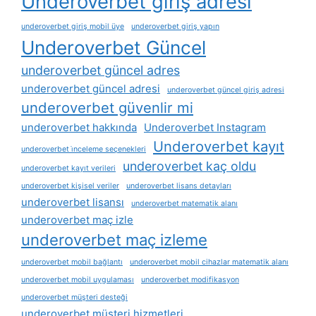
Underoverbet giriş adresi
underoverbet giriş mobil üye
underoverbet giriş yapın
Underoverbet Güncel
underoverbet güncel adres
underoverbet güncel adresi
underoverbet güncel giriş adresi
underoverbet güvenlir mi
underoverbet hakkında
Underoverbet Instagram
Underoverbet kayıt
underoverbet i̇nceleme seçenekleri
underoverbet kaç oldu
underoverbet kayıt verileri
underoverbet kişisel veriler
underoverbet lisans detayları
underoverbet lisansı
underoverbet matematik alanı
underoverbet maç izle
underoverbet maç izleme
underoverbet mobil bağlantı
underoverbet mobil cihazlar matematik alanı
underoverbet mobil uygulaması
underoverbet modifikasyon
underoverbet müşteri desteği
underoverbet müşteri hizmetleri