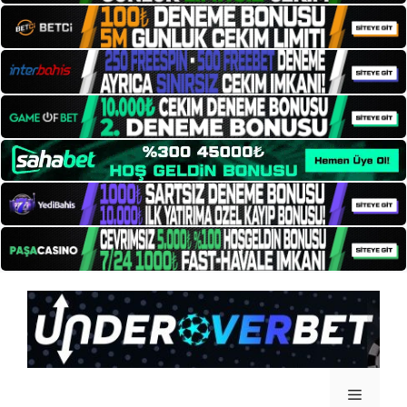
İçeriğe
atla
Menü