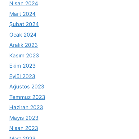
Nisan 2024
Mart 2024
Şubat 2024
Ocak 2024
Aralık 2023
Kasım 2023
Ekim 2023
Eylül 2023
Ağustos 2023
Temmuz 2023
Haziran 2023
Mayıs 2023
Nisan 2023
Mart 2023