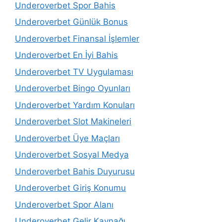
Underoverbet Spor Bahis
Underoverbet Günlük Bonus
Underoverbet Finansal İşlemler
Underoverbet En İyi Bahis
Underoverbet TV Uygulaması
Underoverbet Bingo Oyunları
Underoverbet Yardım Konuları
Underoverbet Slot Makineleri
Underoverbet Üye Maçları
Underoverbet Sosyal Medya
Underoverbet Bahis Duyurusu
Underoverbet Giriş Konumu
Underoverbet Spor Alanı
Underoverbet Gelir Kaynağı