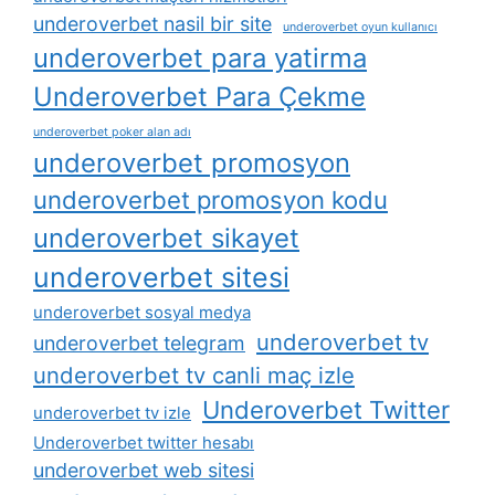
underoverbet nasil bir site
underoverbet oyun kullanıcı
underoverbet para yatirma
Underoverbet Para Çekme
underoverbet poker alan adı
underoverbet promosyon
underoverbet promosyon kodu
underoverbet sikayet
underoverbet sitesi
underoverbet sosyal medya
underoverbet tv
underoverbet telegram
underoverbet tv canli maç izle
Underoverbet Twitter
underoverbet tv izle
Underoverbet twitter hesabı
underoverbet web sitesi