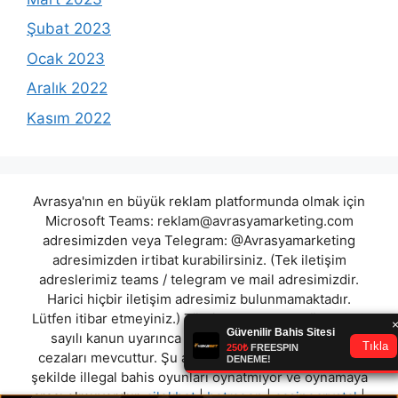
Şubat 2023
Ocak 2023
Aralık 2022
Kasım 2022
Avrasya'nın en büyük reklam platformunda olmak için
Microsoft Teams:
reklam@avrasyamarketing.com
adresimizden veya Telegram: @Avrasyamarketing
adresimizden irtibat kurabilirsiniz. (Tek iletişim
adreslerimiz teams / telegram ve mail adresimizdir.
Harici hiçbir iletişim adresimiz bulunmamaktadır.
Lütfen itibar etmeyiniz.) Türkiye yasalarına göre 7258
sayılı kanun uyarınca yasa dışı bahis oynamanın
cezaları mevcuttur. Şu an bulunduğunuz site hiç bir
şekilde illegal bahis oyunları oynatmıyor ve oynamaya
aracı olmuyordur.
cilekbet
|
betmoon
|
casinocrystal
|