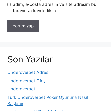
adım, e-posta adresim ve site adresim bu
tarayıcıya kaydedilsin.
Son Yazılar
Underoverbet Adresi
Underoverbet Giriş
Underoverbet
Türk Underoverbet Poker Oyununa Nasıl
Başlanır