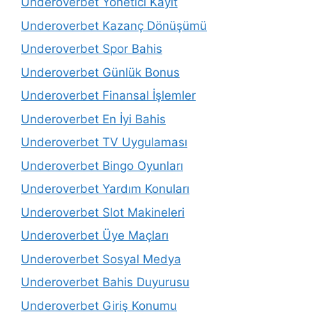
Underoverbet Yönetici Kayıt
Underoverbet Kazanç Dönüşümü
Underoverbet Spor Bahis
Underoverbet Günlük Bonus
Underoverbet Finansal İşlemler
Underoverbet En İyi Bahis
Underoverbet TV Uygulaması
Underoverbet Bingo Oyunları
Underoverbet Yardım Konuları
Underoverbet Slot Makineleri
Underoverbet Üye Maçları
Underoverbet Sosyal Medya
Underoverbet Bahis Duyurusu
Underoverbet Giriş Konumu