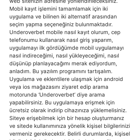
web sitenizin adresine yönlendirileceksiniz.
Mobil kayıt işlemini tamamlamak için iki
uygulama ve bilinen iki alternatif arasından
seçim yapma seçeneğiniz bulunmaktadır.
Underoverbet mobile nasıl kayıt olurum, cep
telefonumu kullanarak nasıl giriş yaparım,
uygulamayı ilk gördüğümde mobil uygulamayı
nasıl indireceğimi, nasıl yükleyeceğimi, nasıl
düşünüp planlayacağımı merak ediyordum,
anladım. Bu yazılım programını tartışalım.
Uygulama ve eklentilere ulaşmak için android
veya ios mağazasını ziyaret edip arama
motorunda ‘Underoverbet’ diye arama
yapabilirsiniz. Bu uygulamaya erişmek için
ücretsiz olarak indirip cihazınıza yüklemelisiniz.
Siteye erişebilmek için bir hesap oluşturmanız
ve sitede kullanımınıza yönelik kişisel bilgilerinizi
vermeniz gerekecektir. Belirli durumlarda, kişisel