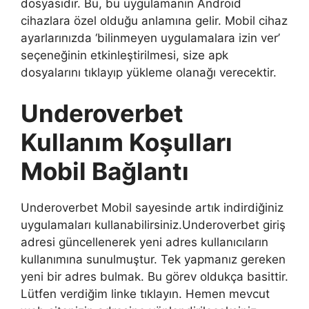
dosyasıdır. Bu, bu uygulamanın Android
cihazlara özel olduğu anlamına gelir. Mobil cihaz
ayarlarınızda ‘bilinmeyen uygulamalara izin ver’
seçeneğinin etkinleştirilmesi, size apk
dosyalarını tıklayıp yükleme olanağı verecektir.
Underoverbet
Kullanım Koşulları
Mobil Bağlantı
Underoverbet Mobil sayesinde artık indirdiğiniz
uygulamaları kullanabilirsiniz.Underoverbet giriş
adresi güncellenerek yeni adres kullanıcıların
kullanımına sunulmuştur. Tek yapmanız gereken
yeni bir adres bulmak. Bu görev oldukça basittir.
Lütfen verdiğim linke tıklayın. Hemen mevcut