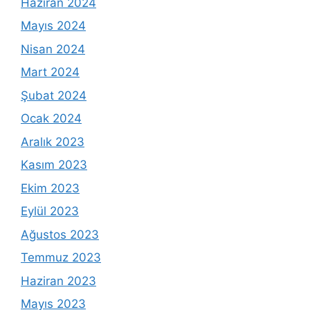
Haziran 2024
Mayıs 2024
Nisan 2024
Mart 2024
Şubat 2024
Ocak 2024
Aralık 2023
Kasım 2023
Ekim 2023
Eylül 2023
Ağustos 2023
Temmuz 2023
Haziran 2023
Mayıs 2023