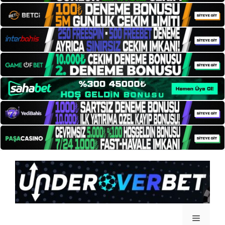
İçeriğe
atla
Menü