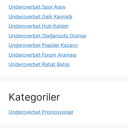
Underoverbet Spor Alanı
Underoverbet Gelir Kaynağı
Underoverbet Hızlı Katılım
Underoverbet Olağanüstü Oranlar
Underoverbet Popüler Kazanç
Underoverbet Forum Araması
Underoverbet Rahat Bahis
Kategoriler
Underoverbet Promosyonlar