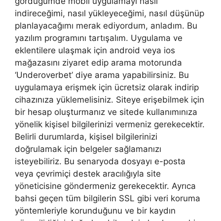
gördüğümde mobil uygulamayı nasıl
indireceğimi, nasıl yükleyeceğimi, nasıl düşünüp
planlayacağımı merak ediyordum, anladım. Bu
yazılım programını tartışalım. Uygulama ve
eklentilere ulaşmak için android veya ios
mağazasını ziyaret edip arama motorunda
‘Underoverbet’ diye arama yapabilirsiniz. Bu
uygulamaya erişmek için ücretsiz olarak indirip
cihazınıza yüklemelisiniz. Siteye erişebilmek için
bir hesap oluşturmanız ve sitede kullanımınıza
yönelik kişisel bilgilerinizi vermeniz gerekecektir.
Belirli durumlarda, kişisel bilgilerinizi
doğrulamak için belgeler sağlamanızı
isteyebiliriz. Bu senaryoda dosyayı e-posta
veya çevrimiçi destek aracılığıyla site
yöneticisine göndermeniz gerekecektir. Ayrıca
bahsi geçen tüm bilgilerin SSL gibi veri koruma
yöntemleriyle korunduğunu ve bir kaydın