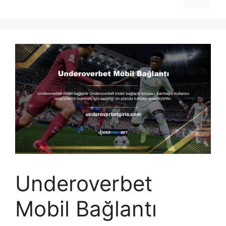
Underoverbet
Mobil Bağlantı