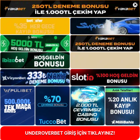
×
UNDEROVERBET GİRİŞ İÇİN TIKLAYINIZ!