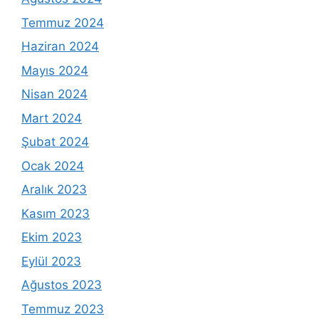
Temmuz 2024
Haziran 2024
Mayıs 2024
Nisan 2024
Mart 2024
Şubat 2024
Ocak 2024
Aralık 2023
Kasım 2023
Ekim 2023
Eylül 2023
Ağustos 2023
Temmuz 2023