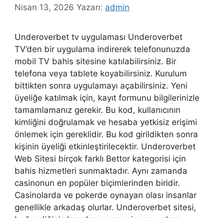
Nisan 13, 2026
Yazarı:
admin
Underoverbet tv uygulaması Underoverbet
TV’den bir uygulama indirerek telefonunuzda
mobil TV bahis sitesine katılabilirsiniz. Bir
telefona veya tablete koyabilirsiniz. Kurulum
bittikten sonra uygulamayı açabilirsiniz. Yeni
üyeliğe katılmak için, kayıt formunu bilgilerinizle
tamamlamanız gerekir. Bu kod, kullanıcının
kimliğini doğrulamak ve hesaba yetkisiz erişimi
önlemek için gereklidir. Bu kod girildikten sonra
kişinin üyeliği etkinleştirilecektir. Underoverbet
Web Sitesi birçok farklı Bettor kategorisi için
bahis hizmetleri sunmaktadır. Aynı zamanda
casinonun en popüler biçimlerinden biridir.
Casinolarda ve pokerde oynayan olası insanlar
genellikle arkadaş olurlar. Underoverbet sitesi,