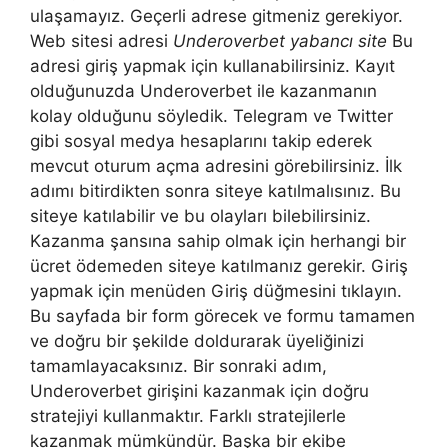
ulaşamayız. Geçerli adrese gitmeniz gerekiyor.
Web sitesi adresi
Underoverbet yabancı site
Bu
adresi giriş yapmak için kullanabilirsiniz. Kayıt
olduğunuzda Underoverbet ile kazanmanın
kolay olduğunu söyledik. Telegram ve Twitter
gibi sosyal medya hesaplarını takip ederek
mevcut oturum açma adresini görebilirsiniz. İlk
adımı bitirdikten sonra siteye katılmalısınız. Bu
siteye katılabilir ve bu olayları bilebilirsiniz.
Kazanma şansına sahip olmak için herhangi bir
ücret ödemeden siteye katılmanız gerekir. Giriş
yapmak için menüden Giriş düğmesini tıklayın.
Bu sayfada bir form görecek ve formu tamamen
ve doğru bir şekilde doldurarak üyeliğinizi
tamamlayacaksınız. Bir sonraki adım,
Underoverbet girişini kazanmak için doğru
stratejiyi kullanmaktır. Farklı stratejilerle
kazanmak mümkündür. Başka bir ekibe