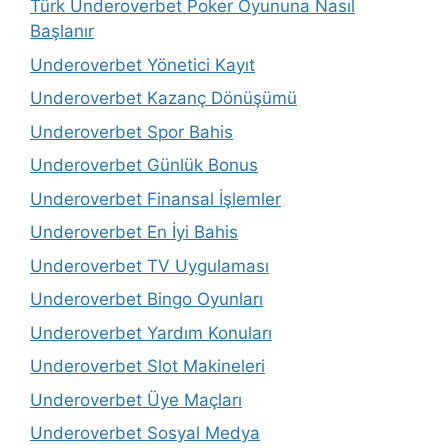
Türk Underoverbet Poker Oyununa Nasıl
Başlanır
Underoverbet Yönetici Kayıt
Underoverbet Kazanç Dönüşümü
Underoverbet Spor Bahis
Underoverbet Günlük Bonus
Underoverbet Finansal İşlemler
Underoverbet En İyi Bahis
Underoverbet TV Uygulaması
Underoverbet Bingo Oyunları
Underoverbet Yardım Konuları
Underoverbet Slot Makineleri
Underoverbet Üye Maçları
Underoverbet Sosyal Medya