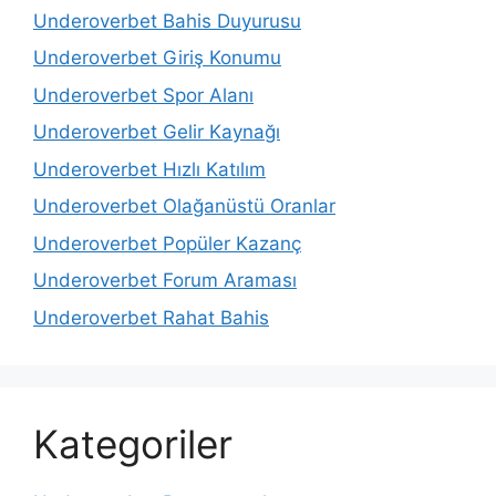
Underoverbet Bahis Duyurusu
Underoverbet Giriş Konumu
Underoverbet Spor Alanı
Underoverbet Gelir Kaynağı
Underoverbet Hızlı Katılım
Underoverbet Olağanüstü Oranlar
Underoverbet Popüler Kazanç
Underoverbet Forum Araması
Underoverbet Rahat Bahis
Kategoriler