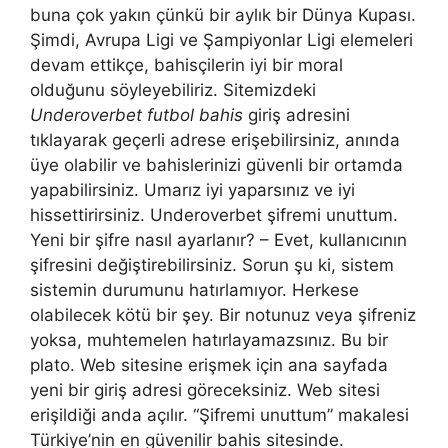
buna çok yakın çünkü bir aylık bir Dünya Kupası.
Şimdi, Avrupa Ligi ve Şampiyonlar Ligi elemeleri
devam ettikçe, bahisçilerin iyi bir moral
olduğunu söyleyebiliriz. Sitemizdeki
Underoverbet futbol bahis
giriş adresini
tıklayarak geçerli adrese erişebilirsiniz, anında
üye olabilir ve bahislerinizi güvenli bir ortamda
yapabilirsiniz. Umarız iyi yaparsınız ve iyi
hissettirirsiniz. Underoverbet şifremi unuttum.
Yeni bir şifre nasıl ayarlanır? – Evet, kullanıcının
şifresini değiştirebilirsiniz. Sorun şu ki, sistem
sistemin durumunu hatırlamıyor. Herkese
olabilecek kötü bir şey. Bir notunuz veya şifreniz
yoksa, muhtemelen hatırlayamazsınız. Bu bir
plato. Web sitesine erişmek için ana sayfada
yeni bir giriş adresi göreceksiniz. Web sitesi
erişildiği anda açılır. “Şifremi unuttum” makalesi
Türkiye’nin en güvenilir bahis sitesinde.