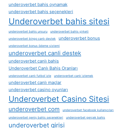
underoverbet bahis oynamak
underoverbet bahis seçenekleri
Underoverbet bahis sitesi
underoverbet bahis unsuru
underoverbet bahis şirketi
underoverbet bonus
underoverbet bingo canlı destek
underoverbet bonus ödeme sistemi
underoverbet canli destek
underoverbet canlı bahis
Underoverbet Canlı Bahis Oranları
underoverbet canlı futbol i̇zle
underoverbet canlı i̇zlemek
underoverbet canlı maçlar
underoverbet casino oyunları
Underoverbet Casino Sitesi
underoverbet com
underoverbet facebook kullanıcıları
underoverbet geniş bahis seçenekleri
underoverbet gerçek bahis
underoverbet girisi