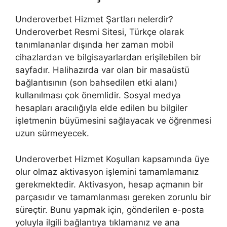
Underoverbet Hizmet Şartları nelerdir?
Underoverbet Resmi Sitesi, Türkçe olarak
tanımlananlar dışında her zaman mobil
cihazlardan ve bilgisayarlardan erişilebilen bir
sayfadır. Halihazırda var olan bir masaüstü
bağlantısının (son bahsedilen etki alanı)
kullanılması çok önemlidir. Sosyal medya
hesapları aracılığıyla elde edilen bu bilgiler
işletmenin büyümesini sağlayacak ve öğrenmesi
uzun sürmeyecek.
Underoverbet Hizmet Koşulları kapsamında üye
olur olmaz aktivasyon işlemini tamamlamanız
gerekmektedir. Aktivasyon, hesap açmanın bir
parçasıdır ve tamamlanması gereken zorunlu bir
süreçtir. Bunu yapmak için, gönderilen e-posta
yoluyla ilgili bağlantıya tıklamanız ve ana