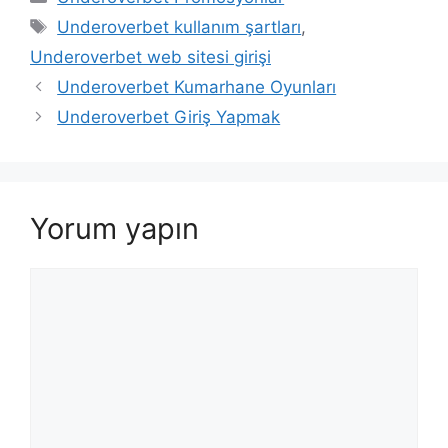
Etiketler
Underoverbet kullanım şartları
,
Underoverbet web sitesi girişi
Underoverbet Kumarhane Oyunları
Underoverbet Giriş Yapmak
Yorum yapın
Yorum