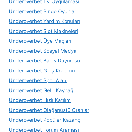
Underoverbet TV Uygulaması
Underoverbet Bingo Oyunları
Underoverbet Yardım Konuları
Underoverbet Slot Makineleri
Underoverbet Üye Maçları
Underoverbet Sosyal Medya
Underoverbet Bahis Duyurusu
Underoverbet Giriş Konumu
Underoverbet Spor Alanı
Underoverbet Gelir Kaynağı
Underoverbet Hızlı Katılım
Underoverbet Olağanüstü Oranlar
Underoverbet Popüler Kazanç
Underoverbet Forum Araması