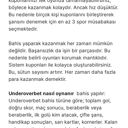
kuponlarınızı tek oyunda tamamlayabilirsiniz,
böylece kazanmak kolaydır. Ancak hız düşüktür.
Bu nedenle birçok kişi kuponlarını birleştirerek
şansını denemek için en az 3 spor müsabakası
seçmektedir.
Bahis yaparak kazanmak her zaman mümkün
değildir. Başarısızlık da işin bir parçasıdır. Bu
nedenle belirli oyunları korumak mantıklıdır.
Sistem kuponları ile kolayca oluşturabilirsiniz.
Bu, sütun sayısını artırır. Her zaman daha fazla
para kazanmak demektir.
Underoverbet nasıl oynanır
bahis yapılır:
Underoverbet bahis türüne göre; toplam gol,
doğru skor, maç sonucu, beraberlik veya
beraberlik, ilk golü kim atacak, çifte şans,
handikap sonuçları, sarı kartlar, kornerler. Kalan