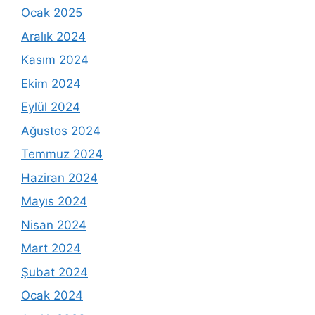
Ocak 2025
Aralık 2024
Kasım 2024
Ekim 2024
Eylül 2024
Ağustos 2024
Temmuz 2024
Haziran 2024
Mayıs 2024
Nisan 2024
Mart 2024
Şubat 2024
Ocak 2024