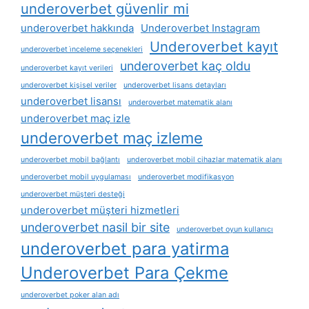
underoverbet güvenlir mi
underoverbet hakkında
Underoverbet Instagram
Underoverbet kayıt
underoverbet i̇nceleme seçenekleri
underoverbet kaç oldu
underoverbet kayıt verileri
underoverbet kişisel veriler
underoverbet lisans detayları
underoverbet lisansı
underoverbet matematik alanı
underoverbet maç izle
underoverbet maç izleme
underoverbet mobil bağlantı
underoverbet mobil cihazlar matematik alanı
underoverbet mobil uygulaması
underoverbet modifikasyon
underoverbet müşteri desteği
underoverbet müşteri hizmetleri
underoverbet nasil bir site
underoverbet oyun kullanıcı
underoverbet para yatirma
Underoverbet Para Çekme
underoverbet poker alan adı