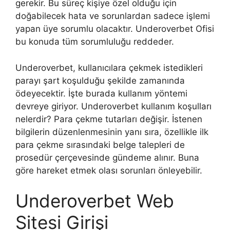
gerekir. Bu süreç kişiye özel olduğu için
doğabilecek hata ve sorunlardan sadece işlemi
yapan üye sorumlu olacaktır. Underoverbet Ofisi
bu konuda tüm sorumluluğu reddeder.
Underoverbet, kullanıcılara çekmek istedikleri
parayı şart koşulduğu şekilde zamanında
ödeyecektir. İşte burada kullanım yöntemi
devreye giriyor. Underoverbet kullanım koşulları
nelerdir? Para çekme tutarları değişir. İstenen
bilgilerin düzenlenmesinin yanı sıra, özellikle ilk
para çekme sırasındaki belge talepleri de
prosedür çerçevesinde gündeme alınır. Buna
göre hareket etmek olası sorunları önleyebilir.
Underoverbet Web
Sitesi Girişi