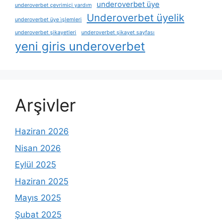
underoverbet üye
underoverbet çevrimiçi yardım
Underoverbet üyelik
underoverbet üye i̇şlemleri
underoverbet şikayetleri
underoverbet şikayet sayfası
yeni giris underoverbet
Arşivler
Haziran 2026
Nisan 2026
Eylül 2025
Haziran 2025
Mayıs 2025
Şubat 2025