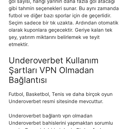
gol sayısı, hangi yarının daha fazla gol atacağı
gibi tahmin seçenekleri sunar. Bu aynı zamanda
futbol ve diğer bazı sporlar için de geçerlidir.
Seçim sadece bir tık uzakta. Ardından otomatik
olarak kuponlara geçecektir. Geriye kalan tek
şey, yatırım miktarını belirlemek ve teyit
etmektir.
Underoverbet Kullanım
Şartları VPN Olmadan
Bağlantısı
Futbol, ​​Basketbol, ​​Tenis ve daha birçok oyun
Underoverbet resmi sitesinde mevcuttur.
Underoverbet bağlantı vpn olmadan
Underoverbet bahislerini yapmaktan sorumlu