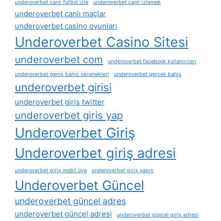
underoverbet canlı futbol i̇zle
underoverbet canlı i̇zlemek
underoverbet canlı maçlar
underoverbet casino oyunları
Underoverbet Casino Sitesi
underoverbet com
underoverbet facebook kullanıcıları
underoverbet geniş bahis seçenekleri
underoverbet gerçek bahis
underoverbet girisi
underoverbet giris twitter
underoverbet giris yap
Underoverbet Giriş
Underoverbet giriş adresi
underoverbet giriş mobil üye
underoverbet giriş yapın
Underoverbet Güncel
underoverbet güncel adres
underoverbet güncel adresi
underoverbet güncel giriş adresi