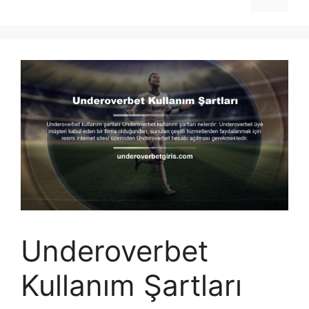
Underoverbet
Kullanım Şartları