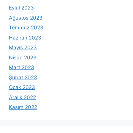
Eylül 2023
Ağustos 2023
Temmuz 2023
Haziran 2023
Mayıs 2023
Nisan 2023
Mart 2023
Şubat 2023
Ocak 2023
Aralık 2022
Kasım 2022