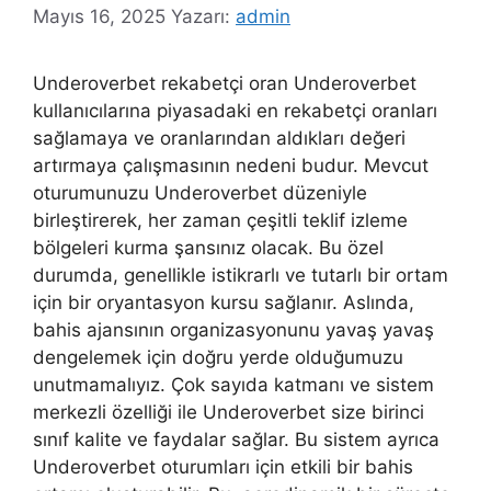
Mayıs 16, 2025
Yazarı:
admin
Underoverbet rekabetçi oran Underoverbet
kullanıcılarına piyasadaki en rekabetçi oranları
sağlamaya ve oranlarından aldıkları değeri
artırmaya çalışmasının nedeni budur. Mevcut
oturumunuzu Underoverbet düzeniyle
birleştirerek, her zaman çeşitli teklif izleme
bölgeleri kurma şansınız olacak. Bu özel
durumda, genellikle istikrarlı ve tutarlı bir ortam
için bir oryantasyon kursu sağlanır. Aslında,
bahis ajansının organizasyonunu yavaş yavaş
dengelemek için doğru yerde olduğumuzu
unutmamalıyız. Çok sayıda katmanı ve sistem
merkezli özelliği ile Underoverbet size birinci
sınıf kalite ve faydalar sağlar. Bu sistem ayrıca
Underoverbet oturumları için etkili bir bahis