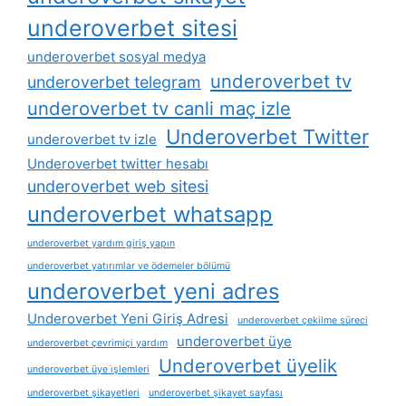
underoverbet sitesi
underoverbet sosyal medya
underoverbet tv
underoverbet telegram
underoverbet tv canli maç izle
Underoverbet Twitter
underoverbet tv izle
Underoverbet twitter hesabı
underoverbet web sitesi
underoverbet whatsapp
underoverbet yardım giriş yapın
underoverbet yatırımlar ve ödemeler bölümü
underoverbet yeni adres
Underoverbet Yeni Giriş Adresi
underoverbet çekilme süreci
underoverbet üye
underoverbet çevrimiçi yardım
Underoverbet üyelik
underoverbet üye i̇şlemleri
underoverbet şikayetleri
underoverbet şikayet sayfası