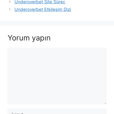
Underoverbet Site Süreç
Underoverbet Etkileşim Dizi
Yorum yapın
Yorum
İsim