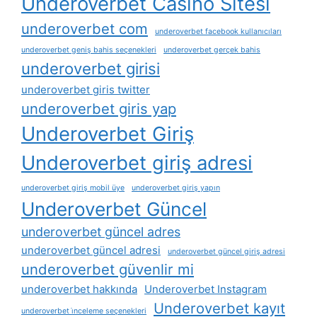
Underoverbet Casino Sitesi
underoverbet com
underoverbet facebook kullanıcıları
underoverbet geniş bahis seçenekleri
underoverbet gerçek bahis
underoverbet girisi
underoverbet giris twitter
underoverbet giris yap
Underoverbet Giriş
Underoverbet giriş adresi
underoverbet giriş mobil üye
underoverbet giriş yapın
Underoverbet Güncel
underoverbet güncel adres
underoverbet güncel adresi
underoverbet güncel giriş adresi
underoverbet güvenlir mi
underoverbet hakkında
Underoverbet Instagram
Underoverbet kayıt
underoverbet i̇nceleme seçenekleri