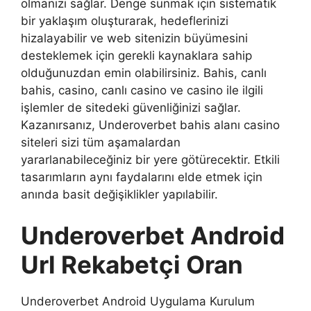
olmanızı sağlar. Denge sunmak için sistematik
bir yaklaşım oluşturarak, hedeflerinizi
hizalayabilir ve web sitenizin büyümesini
desteklemek için gerekli kaynaklara sahip
olduğunuzdan emin olabilirsiniz. Bahis, canlı
bahis, casino, canlı casino ve casino ile ilgili
işlemler de sitedeki güvenliğinizi sağlar.
Kazanırsanız, Underoverbet bahis alanı casino
siteleri sizi tüm aşamalardan
yararlanabileceğiniz bir yere götürecektir. Etkili
tasarımların aynı faydalarını elde etmek için
anında basit değişiklikler yapılabilir.
Underoverbet Android
Url Rekabetçi Oran
Underoverbet Android Uygulama Kurulum