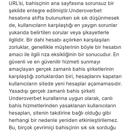
URL’si, bahisçinin ana sayfasına sorunsuz bir
şekilde entegre edilmiştir.Underoverbet
hesabına atıfta bulunurken sık sık düşünmesek
de, kullanıcıların karşılaştığı en yaygın sorunlar
yukarıda belirtilen sorular veya şikayetlerle
ilgilidir. Bir dahi hesabı açılırken karşılaşılan
zorluklar, genellikle müşterinin böyle bir hesabın
amacı ile ilgili rıza eksikliğinin bir sonucudur. En
güvenli ve en güvenilir hizmeti sunmayı
amaçlayan gerçek zamanlı bahis şirketlerinin
karşılaştığı zorluklardan biri, hesaplarını kapatan
kullanıcıların sitede yeni hesaplar açamamasıdır.
Yasadışı gerçek zamanlı bahis şirketi
Underoverbet kurallarına uygun olarak, canlı
bahis hizmetlerinden yasaklanan kullanıcıların
hesapları, sitenin takdirine bağlı olduğu gibi
herhangi bir nedenle yeniden etkinleştirilemez.
Bu, birçok çevrimiçi bahisçinin sık sık sorduğu