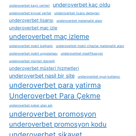
underoverbet kaç oldu
underoverbet kayıt verileri
underoverbet kişisel veriler
underoverbet lisans detayları
underoverbet lisansı
underoverbet matematik alanı
underoverbet maç izle
underoverbet maç izleme
underoverbet mobil bağlantı
underoverbet mobil cihazlar matematik alanı
underoverbet mobil uygulaması
underoverbet modifikasyon
underoverbet müşteri desteği
underoverbet müşteri hizmetleri
underoverbet nasil bir site
underoverbet oyun kullanıcı
underoverbet para yatirma
Underoverbet Para Çekme
underoverbet poker alan adı
underoverbet promosyon
underoverbet promosyon kodu
underoverbet sikayet