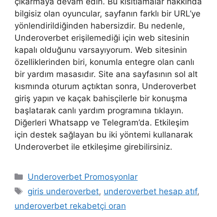
çıkarmaya devam edin. Bu kısıtlamalar hakkında
bilgisiz olan oyuncular, sayfanın farklı bir URL’ye
yönlendirildiğinden habersizdir. Bu nedenle,
Underoverbet erişilemediği için web sitesinin
kapalı olduğunu varsayıyorum. Web sitesinin
özelliklerinden biri, konumla entegre olan canlı
bir yardım masasıdır. Site ana sayfasının sol alt
kısmında oturum açtıktan sonra, Underoverbet
giriş yapın ve kaçak bahisçilerle bir konuşma
başlatarak canlı yardım programına tıklayın.
Diğerleri Whatsapp ve Telegram’da. Etkileşim
için destek sağlayan bu iki yöntemi kullanarak
Underoverbet ile etkileşime girebilirsiniz.
Kategoriler
Underoverbet Promosyonlar
Etiketler
giris underoverbet
,
underoverbet hesap atıf
,
underoverbet rekabetçi oran