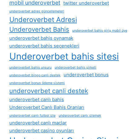
mobil underoverbet
twitter underoverbet
underoverbet adres güncellemeleri
Underoverbet Adresi
Underoverbet Bahis
underoverbet bahis giriş mobil üye
underoverbet bahis oynamak
underoverbet bahis seçenekleri
Underoverbet bahis sitesi
underoverbet bahis unsuru
underoverbet bahis şirketi
underoverbet bonus
underoverbet bingo canlı destek
underoverbet bonus ödeme sistemi
underoverbet canli destek
underoverbet canlı bahis
Underoverbet Canlı Bahis Oranları
underoverbet canlı futbol i̇zle
underoverbet canlı i̇zlemek
underoverbet canlı maçlar
underoverbet casino oyunları