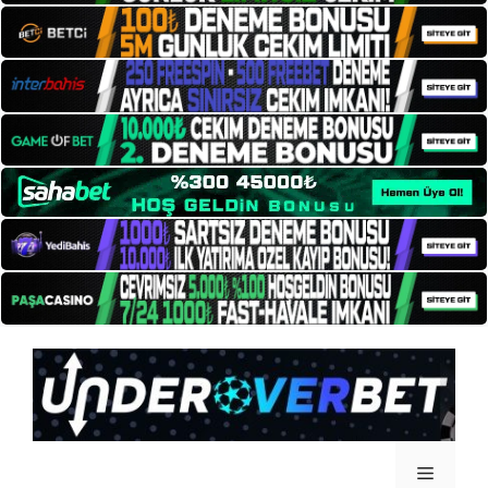
İçeriğe
atla
Menü