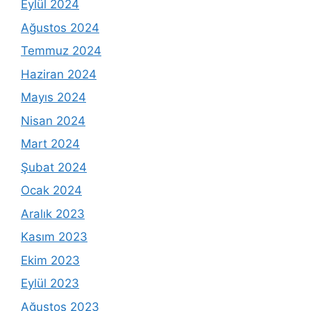
Eylül 2024
Ağustos 2024
Temmuz 2024
Haziran 2024
Mayıs 2024
Nisan 2024
Mart 2024
Şubat 2024
Ocak 2024
Aralık 2023
Kasım 2023
Ekim 2023
Eylül 2023
Ağustos 2023