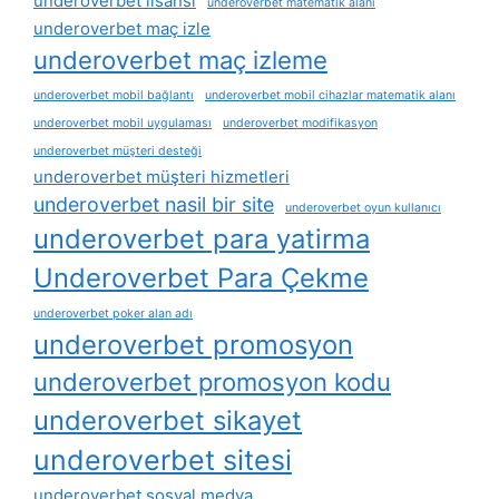
underoverbet lisansı
underoverbet matematik alanı
underoverbet maç izle
underoverbet maç izleme
underoverbet mobil bağlantı
underoverbet mobil cihazlar matematik alanı
underoverbet mobil uygulaması
underoverbet modifikasyon
underoverbet müşteri desteği
underoverbet müşteri hizmetleri
underoverbet nasil bir site
underoverbet oyun kullanıcı
underoverbet para yatirma
Underoverbet Para Çekme
underoverbet poker alan adı
underoverbet promosyon
underoverbet promosyon kodu
underoverbet sikayet
underoverbet sitesi
underoverbet sosyal medya