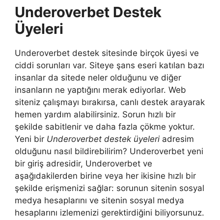
Underoverbet Destek
Üyeleri
Underoverbet destek sitesinde birçok üyesi ve
ciddi sorunları var. Siteye şans eseri katılan bazı
insanlar da sitede neler olduğunu ve diğer
insanların ne yaptığını merak ediyorlar. Web
siteniz çalışmayı bırakırsa, canlı destek arayarak
hemen yardım alabilirsiniz. Sorun hızlı bir
şekilde sabitlenir ve daha fazla çökme yoktur.
Yeni bir
Underoverbet destek üyeleri
adresim
olduğunu nasıl bildirebilirim? Underoverbet yeni
bir giriş adresidir, Underoverbet ve
aşağıdakilerden birine veya her ikisine hızlı bir
şekilde erişmenizi sağlar: sorunun sitenin sosyal
medya hesaplarını ve sitenin sosyal medya
hesaplarını izlemenizi gerektirdiğini biliyorsunuz.