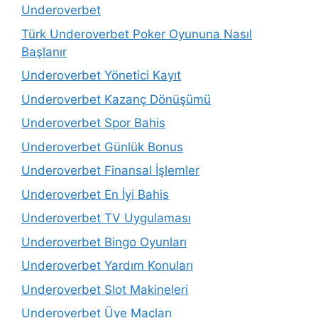
Underoverbet
Türk Underoverbet Poker Oyununa Nasıl
Başlanır
Underoverbet Yönetici Kayıt
Underoverbet Kazanç Dönüşümü
Underoverbet Spor Bahis
Underoverbet Günlük Bonus
Underoverbet Finansal İşlemler
Underoverbet En İyi Bahis
Underoverbet TV Uygulaması
Underoverbet Bingo Oyunları
Underoverbet Yardım Konuları
Underoverbet Slot Makineleri
Underoverbet Üye Maçları