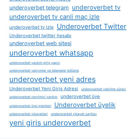
underoverbet tv
underoverbet telegram
underoverbet tv canli maç izle
Underoverbet Twitter
underoverbet tv izle
Underoverbet twitter hesabı
underoverbet web sitesi
underoverbet whatsapp
underoverbet yardım giriş yapın
underoverbet yatırımlar ve ödemeler bölümü
underoverbet yeni adres
Underoverbet Yeni Giriş Adresi
underoverbet çekilme süreci
underoverbet üye
underoverbet çevrimiçi yardım
Underoverbet üyelik
underoverbet üye i̇şlemleri
underoverbet şikayetleri
underoverbet şikayet sayfası
yeni giris underoverbet