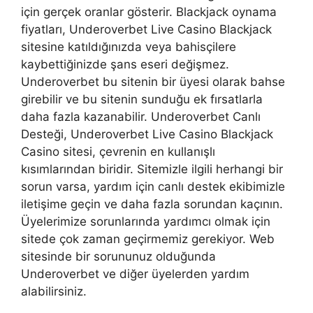
için gerçek oranlar gösterir. Blackjack oynama
fiyatları, Underoverbet Live Casino Blackjack
sitesine katıldığınızda veya bahisçilere
kaybettiğinizde şans eseri değişmez.
Underoverbet bu sitenin bir üyesi olarak bahse
girebilir ve bu sitenin sunduğu ek fırsatlarla
daha fazla kazanabilir. Underoverbet Canlı
Desteği, Underoverbet Live Casino Blackjack
Casino sitesi, çevrenin en kullanışlı
kısımlarından biridir. Sitemizle ilgili herhangi bir
sorun varsa, yardım için canlı destek ekibimizle
iletişime geçin ve daha fazla sorundan kaçının.
Üyelerimize sorunlarında yardımcı olmak için
sitede çok zaman geçirmemiz gerekiyor. Web
sitesinde bir sorununuz olduğunda
Underoverbet ve diğer üyelerden yardım
alabilirsiniz.