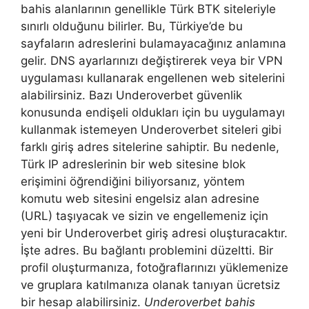
bahis alanlarının genellikle Türk BTK siteleriyle
sınırlı olduğunu bilirler. Bu, Türkiye’de bu
sayfaların adreslerini bulamayacağınız anlamına
gelir. DNS ayarlarınızı değiştirerek veya bir VPN
uygulaması kullanarak engellenen web sitelerini
alabilirsiniz. Bazı Underoverbet güvenlik
konusunda endişeli oldukları için bu uygulamayı
kullanmak istemeyen Underoverbet siteleri gibi
farklı giriş adres sitelerine sahiptir. Bu nedenle,
Türk IP adreslerinin bir web sitesine blok
erişimini öğrendiğini biliyorsanız, yöntem
komutu web sitesini engelsiz alan adresine
(URL) taşıyacak ve sizin ve engellemeniz için
yeni bir Underoverbet giriş adresi oluşturacaktır.
İşte adres. Bu bağlantı problemini düzeltti. Bir
profil oluşturmanıza, fotoğraflarınızı yüklemenize
ve gruplara katılmanıza olanak tanıyan ücretsiz
bir hesap alabilirsiniz.
Underoverbet bahis