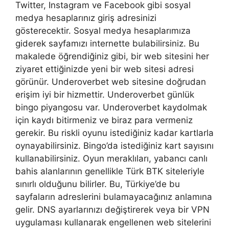
Twitter, Instagram ve Facebook gibi sosyal
medya hesaplarınız giriş adresinizi
gösterecektir. Sosyal medya hesaplarımıza
giderek sayfamızı internette bulabilirsiniz. Bu
makalede öğrendiğiniz gibi, bir web sitesini her
ziyaret ettiğinizde yeni bir web sitesi adresi
görünür. Underoverbet web sitesine doğrudan
erişim iyi bir hizmettir. Underoverbet günlük
bingo piyangosu var. Underoverbet kaydolmak
için kaydı bitirmeniz ve biraz para vermeniz
gerekir. Bu riskli oyunu istediğiniz kadar kartlarla
oynayabilirsiniz. Bingo’da istediğiniz kart sayısını
kullanabilirsiniz. Oyun meraklıları, yabancı canlı
bahis alanlarının genellikle Türk BTK siteleriyle
sınırlı olduğunu bilirler. Bu, Türkiye’de bu
sayfaların adreslerini bulamayacağınız anlamına
gelir. DNS ayarlarınızı değiştirerek veya bir VPN
uygulaması kullanarak engellenen web sitelerini