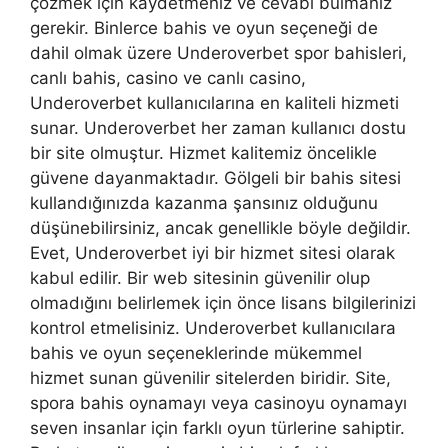
çözmek için kaydetmeniz ve cevabı bulmanız
gerekir. Binlerce bahis ve oyun seçeneği de
dahil olmak üzere Underoverbet spor bahisleri,
canlı bahis, casino ve canlı casino,
Underoverbet kullanıcılarına en kaliteli hizmeti
sunar. Underoverbet her zaman kullanıcı dostu
bir site olmuştur. Hizmet kalitemiz öncelikle
güvene dayanmaktadır. Gölgeli bir bahis sitesi
kullandığınızda kazanma şansınız olduğunu
düşünebilirsiniz, ancak genellikle böyle değildir.
Evet, Underoverbet iyi bir hizmet sitesi olarak
kabul edilir. Bir web sitesinin güvenilir olup
olmadığını belirlemek için önce lisans bilgilerinizi
kontrol etmelisiniz. Underoverbet kullanıcılara
bahis ve oyun seçeneklerinde mükemmel
hizmet sunan güvenilir sitelerden biridir. Site,
spora bahis oynamayı veya casinoyu oynamayı
seven insanlar için farklı oyun türlerine sahiptir.