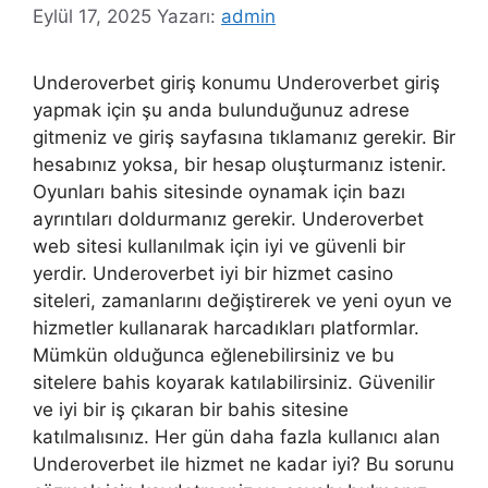
Eylül 17, 2025
Yazarı:
admin
Underoverbet giriş konumu Underoverbet giriş
yapmak için şu anda bulunduğunuz adrese
gitmeniz ve giriş sayfasına tıklamanız gerekir. Bir
hesabınız yoksa, bir hesap oluşturmanız istenir.
Oyunları bahis sitesinde oynamak için bazı
ayrıntıları doldurmanız gerekir. Underoverbet
web sitesi kullanılmak için iyi ve güvenli bir
yerdir. Underoverbet iyi bir hizmet casino
siteleri, zamanlarını değiştirerek ve yeni oyun ve
hizmetler kullanarak harcadıkları platformlar.
Mümkün olduğunca eğlenebilirsiniz ve bu
sitelere bahis koyarak katılabilirsiniz. Güvenilir
ve iyi bir iş çıkaran bir bahis sitesine
katılmalısınız. Her gün daha fazla kullanıcı alan
Underoverbet ile hizmet ne kadar iyi? Bu sorunu