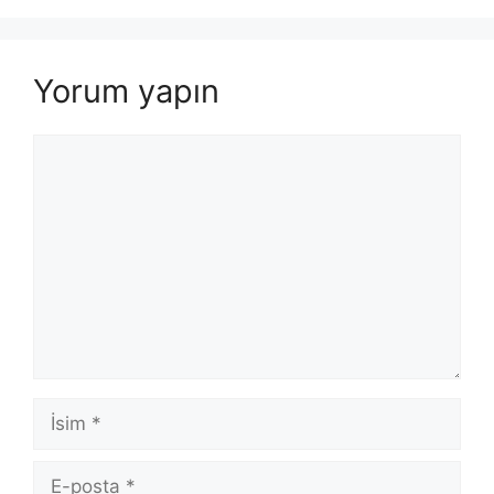
Yorum yapın
Yorum
İsim
E-