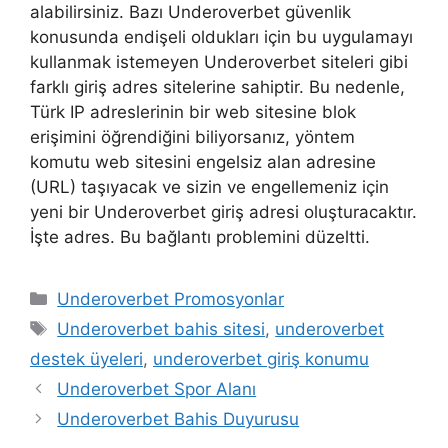
alabilirsiniz. Bazı Underoverbet güvenlik
konusunda endişeli oldukları için bu uygulamayı
kullanmak istemeyen Underoverbet siteleri gibi
farklı giriş adres sitelerine sahiptir. Bu nedenle,
Türk IP adreslerinin bir web sitesine blok
erişimini öğrendiğini biliyorsanız, yöntem
komutu web sitesini engelsiz alan adresine
(URL) taşıyacak ve sizin ve engellemeniz için
yeni bir Underoverbet giriş adresi oluşturacaktır.
İşte adres. Bu bağlantı problemini düzeltti.
Kategoriler
Underoverbet Promosyonlar
Etiketler
Underoverbet bahis sitesi
,
underoverbet
destek üyeleri
,
underoverbet giriş konumu
Underoverbet Spor Alanı
Underoverbet Bahis Duyurusu