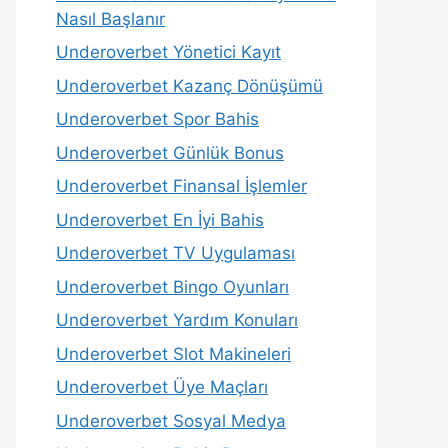
Nasıl Başlanır
Underoverbet Yönetici Kayıt
Underoverbet Kazanç Dönüşümü
Underoverbet Spor Bahis
Underoverbet Günlük Bonus
Underoverbet Finansal İşlemler
Underoverbet En İyi Bahis
Underoverbet TV Uygulaması
Underoverbet Bingo Oyunları
Underoverbet Yardım Konuları
Underoverbet Slot Makineleri
Underoverbet Üye Maçları
Underoverbet Sosyal Medya