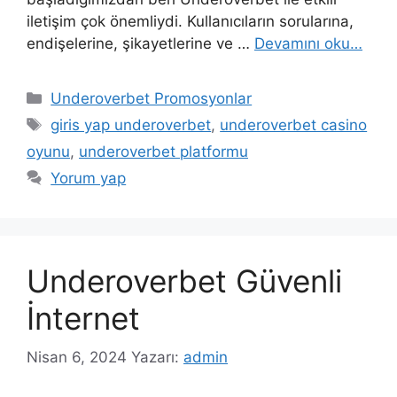
iletişim çok önemliydi. Kullanıcıların sorularına,
endişelerine, şikayetlerine ve …
Devamını oku…
Kategoriler
Underoverbet Promosyonlar
Etiketler
giris yap underoverbet
,
underoverbet casino
oyunu
,
underoverbet platformu
Yorum yap
Underoverbet Güvenli
İnternet
Nisan 6, 2024
Yazarı:
admin