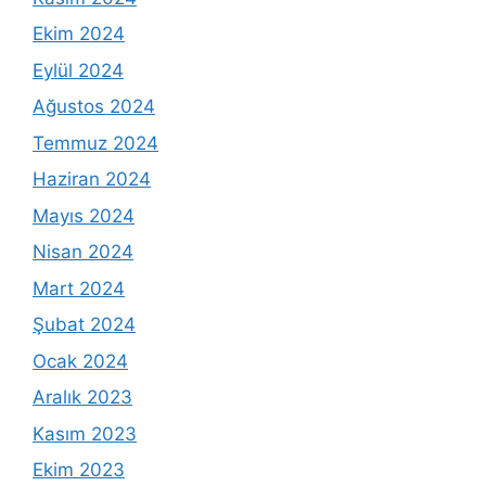
Ekim 2024
Eylül 2024
Ağustos 2024
Temmuz 2024
Haziran 2024
Mayıs 2024
Nisan 2024
Mart 2024
Şubat 2024
Ocak 2024
Aralık 2023
Kasım 2023
Ekim 2023