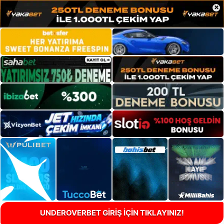
×
UNDEROVERBET GİRİŞ İÇİN TIKLAYINIZ!