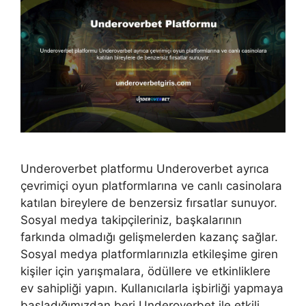
Underoverbet platformu Underoverbet ayrıca
çevrimiçi oyun platformlarına ve canlı casinolara
katılan bireylere de benzersiz fırsatlar sunuyor.
Sosyal medya takipçileriniz, başkalarının
farkında olmadığı gelişmelerden kazanç sağlar.
Sosyal medya platformlarınızla etkileşime giren
kişiler için yarışmalara, ödüllere ve etkinliklere
ev sahipliği yapın. Kullanıcılarla işbirliği yapmaya
başladığımızdan beri Underoverbet ile etkili