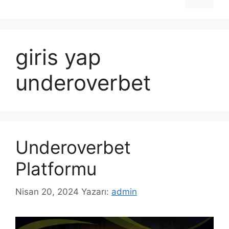
giris yap
underoverbet
Underoverbet
Platformu
Nisan 20, 2024
Yazarı:
admin