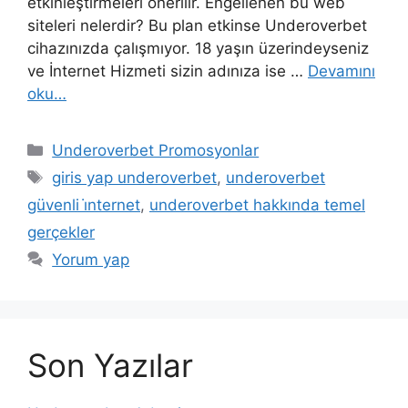
etkinleştirmeleri önerilir. Engellenen bu web
siteleri nelerdir? Bu plan etkinse Underoverbet
cihazınızda çalışmıyor. 18 yaşın üzerindeyseniz
ve İnternet Hizmeti sizin adınıza ise …
Devamını
oku…
Kategoriler
Underoverbet Promosyonlar
Etiketler
giris yap underoverbet
,
underoverbet
güvenli i̇nternet
,
underoverbet hakkında temel
gerçekler
Yorum yap
Son Yazılar