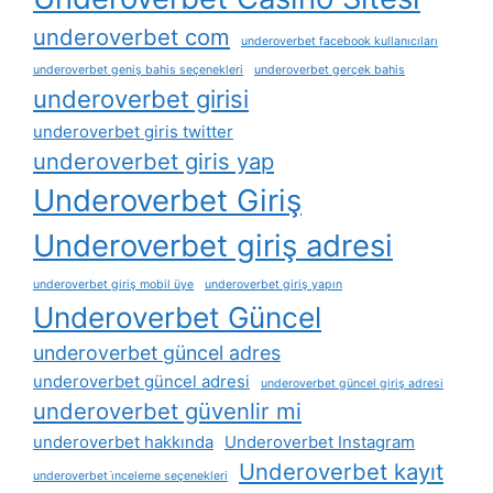
underoverbet com
underoverbet facebook kullanıcıları
underoverbet geniş bahis seçenekleri
underoverbet gerçek bahis
underoverbet girisi
underoverbet giris twitter
underoverbet giris yap
Underoverbet Giriş
Underoverbet giriş adresi
underoverbet giriş mobil üye
underoverbet giriş yapın
Underoverbet Güncel
underoverbet güncel adres
underoverbet güncel adresi
underoverbet güncel giriş adresi
underoverbet güvenlir mi
underoverbet hakkında
Underoverbet Instagram
Underoverbet kayıt
underoverbet i̇nceleme seçenekleri