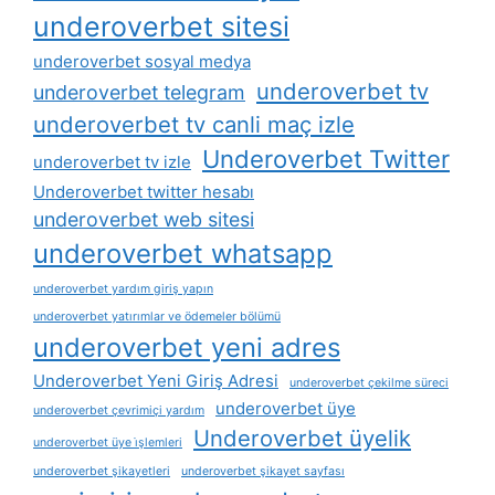
underoverbet sitesi
underoverbet sosyal medya
underoverbet tv
underoverbet telegram
underoverbet tv canli maç izle
Underoverbet Twitter
underoverbet tv izle
Underoverbet twitter hesabı
underoverbet web sitesi
underoverbet whatsapp
underoverbet yardım giriş yapın
underoverbet yatırımlar ve ödemeler bölümü
underoverbet yeni adres
Underoverbet Yeni Giriş Adresi
underoverbet çekilme süreci
underoverbet üye
underoverbet çevrimiçi yardım
Underoverbet üyelik
underoverbet üye i̇şlemleri
underoverbet şikayetleri
underoverbet şikayet sayfası