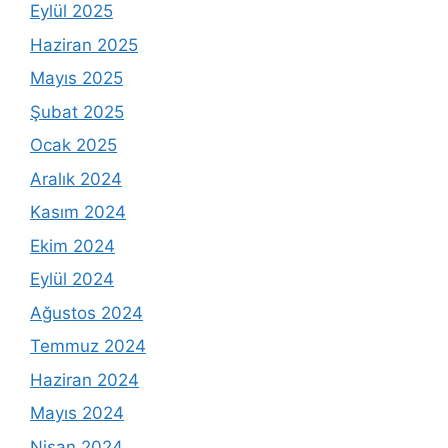
Eylül 2025
Haziran 2025
Mayıs 2025
Şubat 2025
Ocak 2025
Aralık 2024
Kasım 2024
Ekim 2024
Eylül 2024
Ağustos 2024
Temmuz 2024
Haziran 2024
Mayıs 2024
Nisan 2024