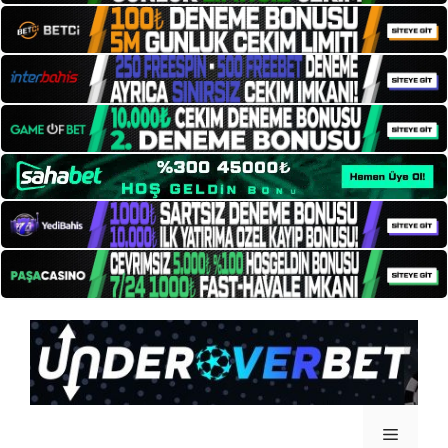
İçeriğe
atla
Menü