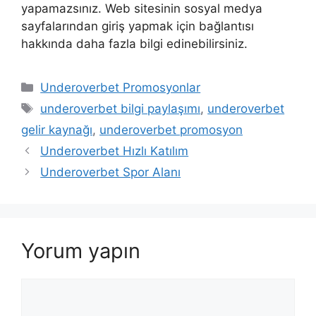
yapamazsınız. Web sitesinin sosyal medya
sayfalarından giriş yapmak için bağlantısı
hakkında daha fazla bilgi edinebilirsiniz.
Kategoriler
Underoverbet Promosyonlar
Etiketler
underoverbet bilgi paylaşımı
,
underoverbet
gelir kaynağı
,
underoverbet promosyon
Underoverbet Hızlı Katılım
Underoverbet Spor Alanı
Yorum yapın
Yorum