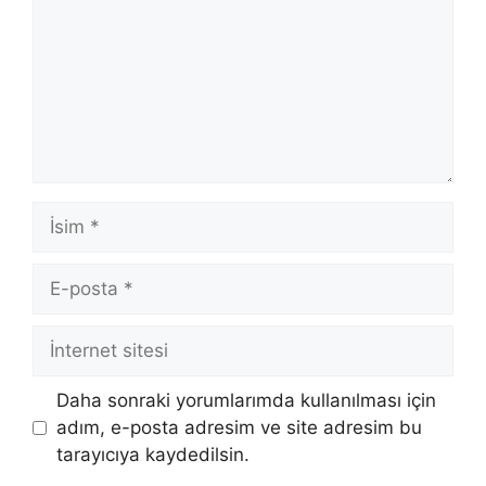
İsim
E-
posta
İnternet
sitesi
Daha sonraki yorumlarımda kullanılması için
adım, e-posta adresim ve site adresim bu
tarayıcıya kaydedilsin.