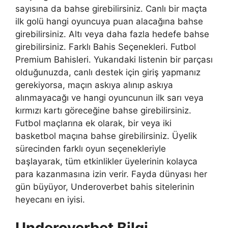
sayısına da bahse girebilirsiniz. Canlı bir maçta
ilk golü hangi oyuncuya puan alacağına bahse
girebilirsiniz. Altı veya daha fazla hedefe bahse
girebilirsiniz. Farklı Bahis Seçenekleri. Futbol
Premium Bahisleri. Yukarıdaki listenin bir parçası
olduğunuzda, canlı destek için giriş yapmanız
gerekiyorsa, maçın askıya alınıp askıya
alınmayacağı ve hangi oyuncunun ilk sarı veya
kırmızı kartı göreceğine bahse girebilirsiniz.
Futbol maçlarına ek olarak, bir veya iki
basketbol maçına bahse girebilirsiniz. Üyelik
sürecinden farklı oyun seçenekleriyle
başlayarak, tüm etkinlikler üyelerinin kolayca
para kazanmasına izin verir. Fayda dünyası her
gün büyüyor, Underoverbet bahis sitelerinin
heyecanı en iyisi.
Underoverbet Bilgi