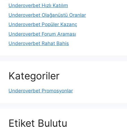
Underoverbet Hızlı Katılım
Underoverbet Olağanüstü Oranlar
Underoverbet Popüler Kazanç
Underoverbet Forum Araması
Underoverbet Rahat Bahis
Kategoriler
Underoverbet Promosyonlar
Etiket Bulutu