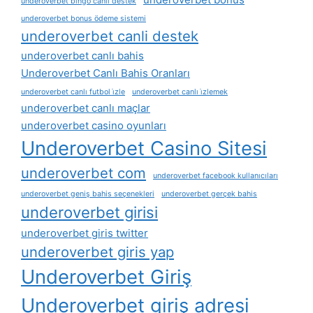
underoverbet bingo canlı destek
underoverbet bonus ödeme sistemi
underoverbet canli destek
underoverbet canlı bahis
Underoverbet Canlı Bahis Oranları
underoverbet canlı futbol i̇zle
underoverbet canlı i̇zlemek
underoverbet canlı maçlar
underoverbet casino oyunları
Underoverbet Casino Sitesi
underoverbet com
underoverbet facebook kullanıcıları
underoverbet geniş bahis seçenekleri
underoverbet gerçek bahis
underoverbet girisi
underoverbet giris twitter
underoverbet giris yap
Underoverbet Giriş
Underoverbet giriş adresi