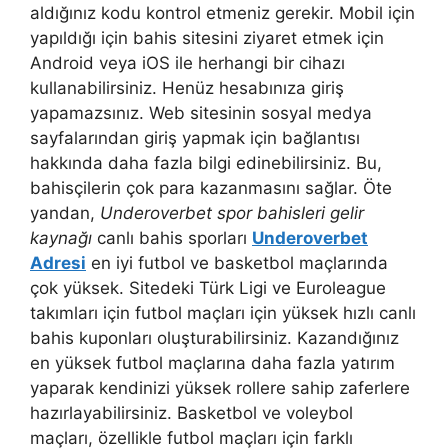
aldığınız kodu kontrol etmeniz gerekir. Mobil için
yapıldığı için bahis sitesini ziyaret etmek için
Android veya iOS ile herhangi bir cihazı
kullanabilirsiniz. Henüz hesabınıza giriş
yapamazsınız. Web sitesinin sosyal medya
sayfalarından giriş yapmak için bağlantısı
hakkında daha fazla bilgi edinebilirsiniz. Bu,
bahisçilerin çok para kazanmasını sağlar. Öte
yandan,
Underoverbet spor bahisleri gelir
kaynağı
canlı bahis sporları
Underoverbet
Adresi
en iyi futbol ve basketbol maçlarında
çok yüksek. Sitedeki Türk Ligi ve Euroleague
takımları için futbol maçları için yüksek hızlı canlı
bahis kuponları oluşturabilirsiniz. Kazandığınız
en yüksek futbol maçlarına daha fazla yatırım
yaparak kendinizi yüksek rollere sahip zaferlere
hazırlayabilirsiniz. Basketbol ve voleybol
maçları, özellikle futbol maçları için farklı