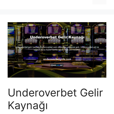
Underoverbet Gelir
Kaynağı