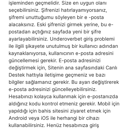
işleminden geçmelidir. Size en uygun olanı
seçebilirsiniz. Şifrenizi hatırlayamıyorsanız,
şifremi unuttuğumu söyleyen bir e -posta
alacaksınız. Eski şifrenizi girmek yerine, bu e-
postadan açtığınız sayfada yeni bir şifre
ayarlayabilirsiniz. Underoverbet giriş problemi
ile ilgili şikayete unutulmuş bir kullanıcı adından
kaynaklanıyorsa, kullanıcının e-posta adresini
güncellemesi gerekir. E-posta adresinizi
değiştirmek için, Sitenin ana sayfasındaki Canlı
Destek hattıyla iletişime geçmeniz ve bazı
bilgiler sağlamanız gerekir. Bu ayarı değiştirerek
e-posta adresinizi güncelleyebilirsiniz.
Hesabınızı kolayca kullanmak için e-postanızda
aldığınız kodu kontrol etmeniz gerekir. Mobil için
yapıldığı için bahis sitesini ziyaret etmek için
Android veya iOS ile herhangi bir cihazı
kullanabilirsiniz. Henüz hesabınıza giriş