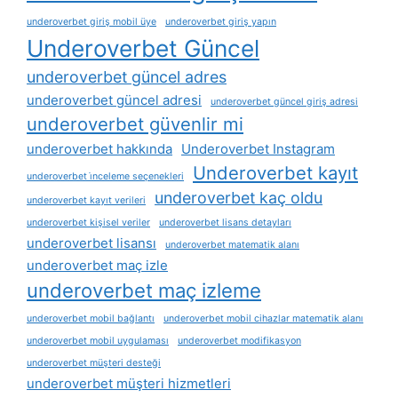
underoverbet giriş mobil üye
underoverbet giriş yapın
Underoverbet Güncel
underoverbet güncel adres
underoverbet güncel adresi
underoverbet güncel giriş adresi
underoverbet güvenlir mi
underoverbet hakkında
Underoverbet Instagram
Underoverbet kayıt
underoverbet i̇nceleme seçenekleri
underoverbet kaç oldu
underoverbet kayıt verileri
underoverbet kişisel veriler
underoverbet lisans detayları
underoverbet lisansı
underoverbet matematik alanı
underoverbet maç izle
underoverbet maç izleme
underoverbet mobil bağlantı
underoverbet mobil cihazlar matematik alanı
underoverbet mobil uygulaması
underoverbet modifikasyon
underoverbet müşteri desteği
underoverbet müşteri hizmetleri