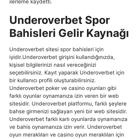
ilerleme kaydetti.
Underoverbet Spor
Bahisleri Gelir Kaynağı
Underoverbet sitesi spor bahisleri için
iyidir.Underoverbet girişini kullandığınızda,
kişisel bilgilerinizi nasıl vereceğinizi
seçebilirsiniz. Kayıt yaparak Underoverbet için
bir kullanıcı profili oluşturabilirsiniz.
Underoverbet poker ve casino oyunları gibi
farklı oyunlar oynamanıza izin veren bir web
sitesidir. Underoverbet platformu, farklı şeylere
bahse girmenizi sağlayan yeni bir web sitesidir.
Underoverbet farklı karlı oyunlarda oynamanıza
ve bahis oynamanıza izin verir. Underoverbet
oyun meraklıları ve casino oyun meraklıları için