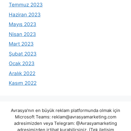
Temmuz 2023
Haziran 2023
Mayıs 2023
Nisan 2023
Mart 2023
Şubat 2023
Ocak 2023
Aralık 2022
Kasım 2022
Avrasya'nın en büyük reklam platformunda olmak için
Microsoft Teams:
reklam@avrasyamarketing.com
adresimizden veya Telegram: @Avrasyamarketing
adresimizden irtibat kurabilirsiniz. (Tek iletişim