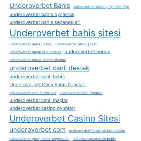
Underoverbet Bahis
underoverbet bahis giriş mobil üye
underoverbet bahis oynamak
underoverbet bahis seçenekleri
Underoverbet bahis sitesi
underoverbet bahis unsuru
underoverbet bahis şirketi
underoverbet bonus
underoverbet bingo canlı destek
underoverbet bonus ödeme sistemi
underoverbet canli destek
underoverbet canlı bahis
Underoverbet Canlı Bahis Oranları
underoverbet canlı futbol i̇zle
underoverbet canlı i̇zlemek
underoverbet canlı maçlar
underoverbet casino oyunları
Underoverbet Casino Sitesi
underoverbet com
underoverbet facebook kullanıcıları
underoverbet geniş bahis seçenekleri
underoverbet gerçek bahis