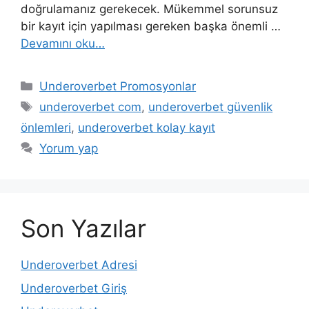
doğrulamanız gerekecek. Mükemmel sorunsuz
bir kayıt için yapılması gereken başka önemli …
Devamını oku…
Kategoriler
Underoverbet Promosyonlar
Etiketler
underoverbet com
,
underoverbet güvenlik
önlemleri
,
underoverbet kolay kayıt
Yorum yap
Son Yazılar
Underoverbet Adresi
Underoverbet Giriş