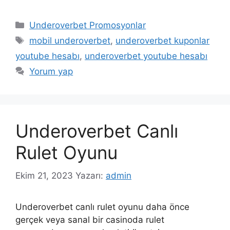
Kategoriler
Underoverbet Promosyonlar
Etiketler
mobil underoverbet
,
underoverbet kuponlar
youtube hesabı
,
underoverbet youtube hesabı
Yorum yap
Underoverbet Canlı
Rulet Oyunu
Ekim 21, 2023
Yazarı:
admin
Underoverbet canlı rulet oyunu daha önce
gerçek veya sanal bir casinoda rulet