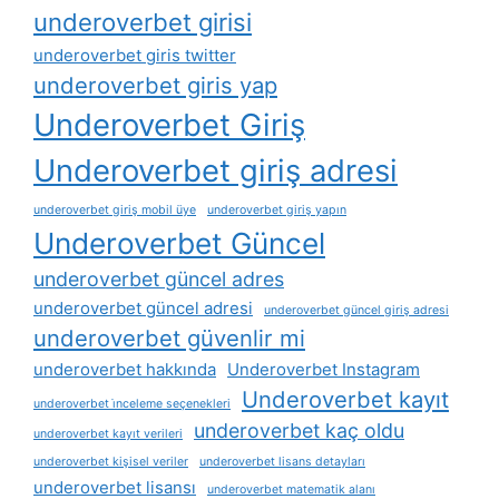
underoverbet girisi
underoverbet giris twitter
underoverbet giris yap
Underoverbet Giriş
Underoverbet giriş adresi
underoverbet giriş mobil üye
underoverbet giriş yapın
Underoverbet Güncel
underoverbet güncel adres
underoverbet güncel adresi
underoverbet güncel giriş adresi
underoverbet güvenlir mi
underoverbet hakkında
Underoverbet Instagram
Underoverbet kayıt
underoverbet i̇nceleme seçenekleri
underoverbet kaç oldu
underoverbet kayıt verileri
underoverbet kişisel veriler
underoverbet lisans detayları
underoverbet lisansı
underoverbet matematik alanı