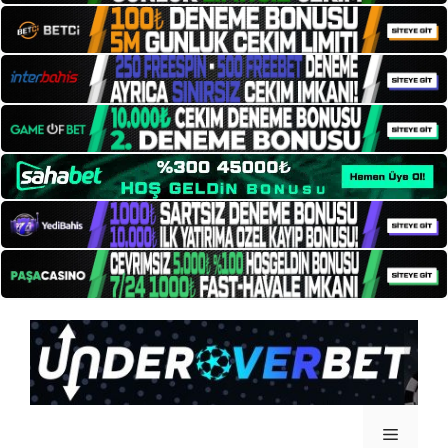
İçeriğe
atla
Menü