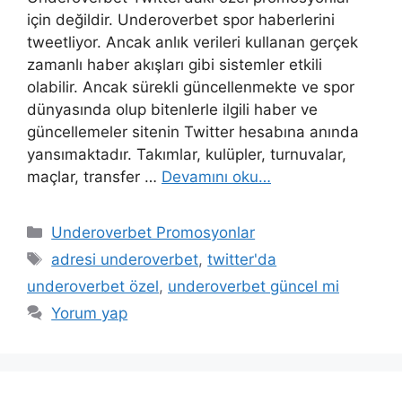
için değildir. Underoverbet spor haberlerini
tweetliyor. Ancak anlık verileri kullanan gerçek
zamanlı haber akışları gibi sistemler etkili
olabilir. Ancak sürekli güncellenmekte ve spor
dünyasında olup bitenlerle ilgili haber ve
güncellemeler sitenin Twitter hesabına anında
yansımaktadır. Takımlar, kulüpler, turnuvalar,
maçlar, transfer …
Devamını oku…
Kategoriler
Underoverbet Promosyonlar
Etiketler
adresi underoverbet
,
twitter'da
underoverbet özel
,
underoverbet güncel mi
Yorum yap