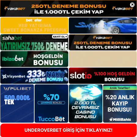
×
UNDEROVERBET GİRİŞ İÇİN TIKLAYINIZ!