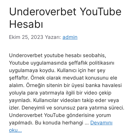
Underoverbet YouTube
Hesabı
Ekim 25, 2023
Yazarı:
admin
Underoverbet youtube hesabı seobahis,
Youtube uygulamasında şeffaflık politikasını
uygulamaya koydu. Kullanıcı için her şey
şeffaftır. Örnek olarak mevduat konusunu ele
alalım. Örneğin sitenin bir üyesi banka havalesi
yoluyla para yatırmayla ilgili bir video çekip
yayınladı. Kullanıcılar videoları takip eder veya
izler. Deneyimli ve sorunsuz para yatırma süreci.
Underoverbet YouTube gönderisine yorum
yapılmadı. Bu konuda herhangi …
Devamını
oku…