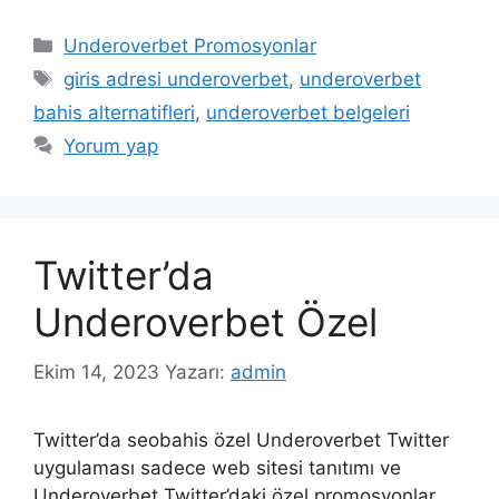
Kategoriler
Underoverbet Promosyonlar
Etiketler
giris adresi underoverbet
,
underoverbet
bahis alternatifleri
,
underoverbet belgeleri
Yorum yap
Twitter’da
Underoverbet Özel
Ekim 14, 2023
Yazarı:
admin
Twitter’da seobahis özel Underoverbet Twitter
uygulaması sadece web sitesi tanıtımı ve
Underoverbet Twitter’daki özel promosyonlar