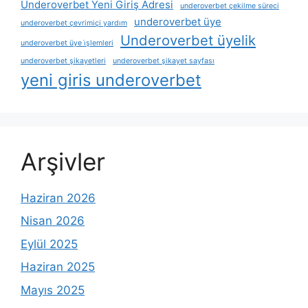
Underoverbet Yeni Giriş Adresi
underoverbet çekilme süreci
underoverbet üye
underoverbet çevrimiçi yardım
Underoverbet üyelik
underoverbet üye i̇şlemleri
underoverbet şikayetleri
underoverbet şikayet sayfası
yeni giris underoverbet
Arşivler
Haziran 2026
Nisan 2026
Eylül 2025
Haziran 2025
Mayıs 2025