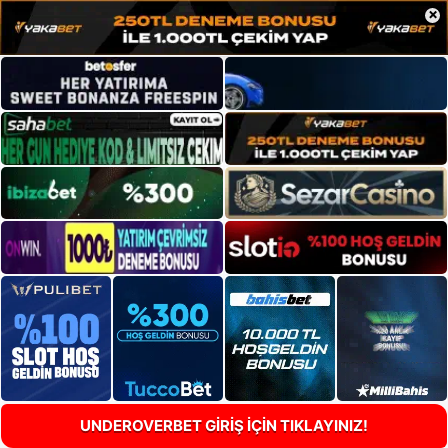
×
UNDEROVERBET GİRİŞ İÇİN TIKLAYINIZ!