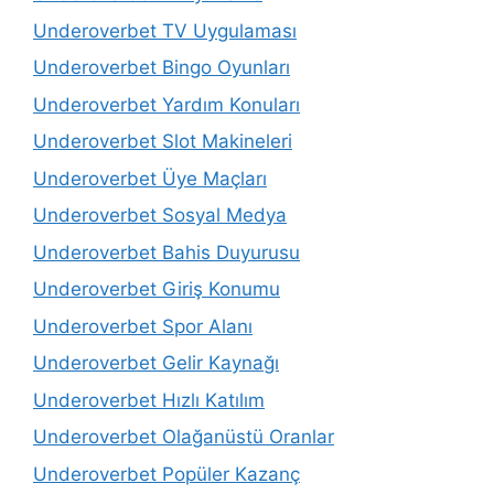
Underoverbet TV Uygulaması
Underoverbet Bingo Oyunları
Underoverbet Yardım Konuları
Underoverbet Slot Makineleri
Underoverbet Üye Maçları
Underoverbet Sosyal Medya
Underoverbet Bahis Duyurusu
Underoverbet Giriş Konumu
Underoverbet Spor Alanı
Underoverbet Gelir Kaynağı
Underoverbet Hızlı Katılım
Underoverbet Olağanüstü Oranlar
Underoverbet Popüler Kazanç