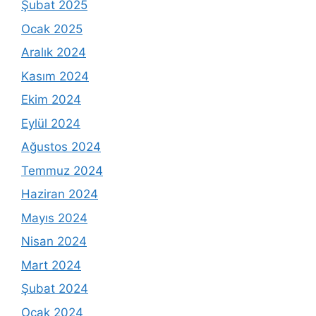
Şubat 2025
Ocak 2025
Aralık 2024
Kasım 2024
Ekim 2024
Eylül 2024
Ağustos 2024
Temmuz 2024
Haziran 2024
Mayıs 2024
Nisan 2024
Mart 2024
Şubat 2024
Ocak 2024