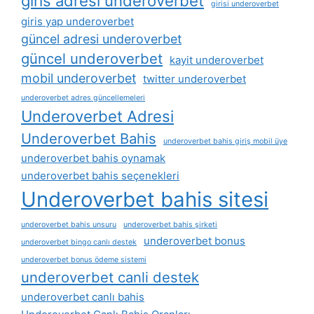
giris adresi underoverbet
girisi underoverbet
giris yap underoverbet
güncel adresi underoverbet
güncel underoverbet
kayit underoverbet
mobil underoverbet
twitter underoverbet
underoverbet adres güncellemeleri
Underoverbet Adresi
Underoverbet Bahis
underoverbet bahis giriş mobil üye
underoverbet bahis oynamak
underoverbet bahis seçenekleri
Underoverbet bahis sitesi
underoverbet bahis unsuru
underoverbet bahis şirketi
underoverbet bonus
underoverbet bingo canlı destek
underoverbet bonus ödeme sistemi
underoverbet canli destek
underoverbet canlı bahis