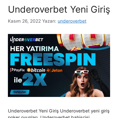
Underoverbet Yeni Giriş
Kasım 26, 2022
Yazarı:
underoverbet
Underoverbet Yeni Giriş Underoverbet yeni giriş
poker oyunları, Underoverbet bahisçisi