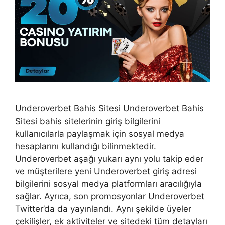
Underoverbet Bahis Sitesi Underoverbet Bahis
Sitesi bahis sitelerinin giriş bilgilerini
kullanıcılarla paylaşmak için sosyal medya
hesaplarını kullandığı bilinmektedir.
Underoverbet aşağı yukarı aynı yolu takip eder
ve müşterilere yeni Underoverbet giriş adresi
bilgilerini sosyal medya platformları aracılığıyla
sağlar. Ayrıca, son promosyonlar Underoverbet
Twitter’da da yayınlandı. Aynı şekilde üyeler
çekilişler, ek aktiviteler ve sitedeki tüm detayları