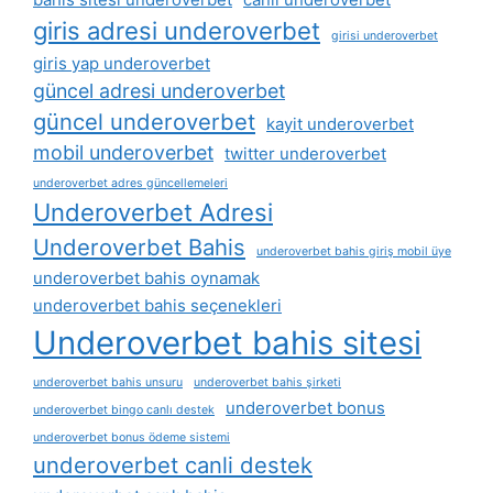
giris adresi underoverbet
girisi underoverbet
giris yap underoverbet
güncel adresi underoverbet
güncel underoverbet
kayit underoverbet
mobil underoverbet
twitter underoverbet
underoverbet adres güncellemeleri
Underoverbet Adresi
Underoverbet Bahis
underoverbet bahis giriş mobil üye
underoverbet bahis oynamak
underoverbet bahis seçenekleri
Underoverbet bahis sitesi
underoverbet bahis unsuru
underoverbet bahis şirketi
underoverbet bonus
underoverbet bingo canlı destek
underoverbet bonus ödeme sistemi
underoverbet canli destek