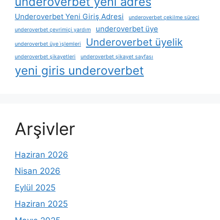
underoverbet yeni adres
Underoverbet Yeni Giriş Adresi
underoverbet çekilme süreci
underoverbet üye
underoverbet çevrimiçi yardım
Underoverbet üyelik
underoverbet üye i̇şlemleri
underoverbet şikayetleri
underoverbet şikayet sayfası
yeni giris underoverbet
Arşivler
Haziran 2026
Nisan 2026
Eylül 2025
Haziran 2025