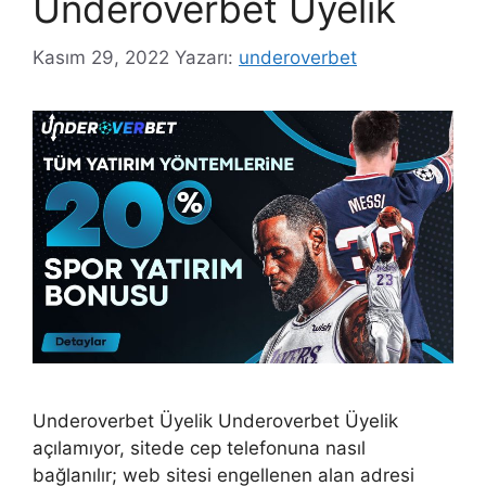
Underoverbet Üyelik
Kasım 29, 2022
Yazarı:
underoverbet
Underoverbet Üyelik Underoverbet Üyelik
açılamıyor, sitede cep telefonuna nasıl
bağlanılır; web sitesi engellenen alan adresi