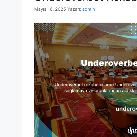
Mayıs 16, 2025
Yazarı:
admin