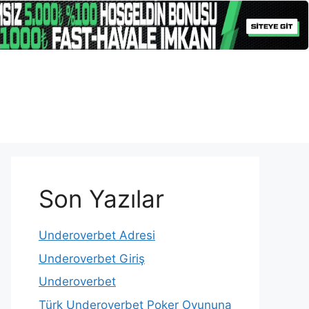
Son Yazılar
Underoverbet Adresi
Underoverbet Giriş
Underoverbet
Türk Underoverbet Poker Oyununa