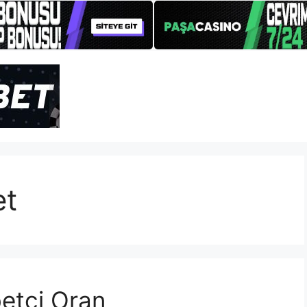
et
etçi Oran