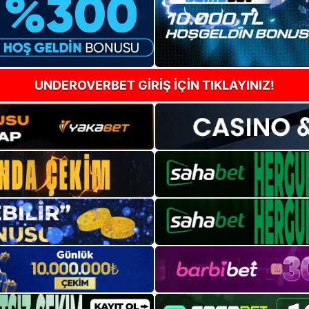
UNDEROVERBET GİRİŞ İÇİN TIKLAYINIZ!