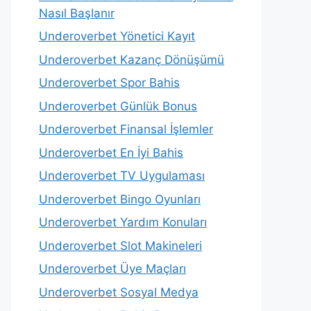
Nasıl Başlanır
Underoverbet Yönetici Kayıt
Underoverbet Kazanç Dönüşümü
Underoverbet Spor Bahis
Underoverbet Günlük Bonus
Underoverbet Finansal İşlemler
Underoverbet En İyi Bahis
Underoverbet TV Uygulaması
Underoverbet Bingo Oyunları
Underoverbet Yardım Konuları
Underoverbet Slot Makineleri
Underoverbet Üye Maçları
Underoverbet Sosyal Medya