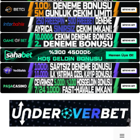
İçeriğe
atla
Menü