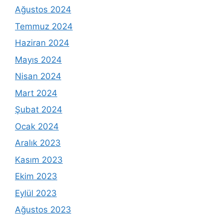
Ağustos 2024
Temmuz 2024
Haziran 2024
Mayıs 2024
Nisan 2024
Mart 2024
Şubat 2024
Ocak 2024
Aralık 2023
Kasım 2023
Ekim 2023
Eylül 2023
Ağustos 2023