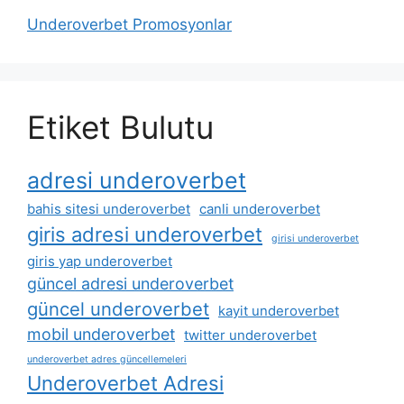
Underoverbet Promosyonlar
Etiket Bulutu
adresi underoverbet
bahis sitesi underoverbet
canli underoverbet
giris adresi underoverbet
girisi underoverbet
giris yap underoverbet
güncel adresi underoverbet
güncel underoverbet
kayit underoverbet
mobil underoverbet
twitter underoverbet
underoverbet adres güncellemeleri
Underoverbet Adresi