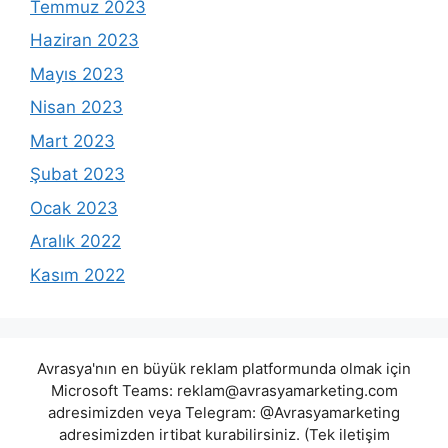
Temmuz 2023
Haziran 2023
Mayıs 2023
Nisan 2023
Mart 2023
Şubat 2023
Ocak 2023
Aralık 2022
Kasım 2022
Avrasya'nın en büyük reklam platformunda olmak için
Microsoft Teams:
reklam@avrasyamarketing.com
adresimizden veya Telegram: @Avrasyamarketing
adresimizden irtibat kurabilirsiniz. (Tek iletişim