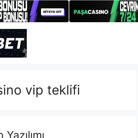
no vip teklifi
 Yazılımı