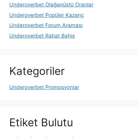
Underoverbet Olağanüstü Oranlar
Underoverbet Popüler Kazanç
Underoverbet Forum Araması
Underoverbet Rahat Bahis
Kategoriler
Underoverbet Promosyonlar
Etiket Bulutu