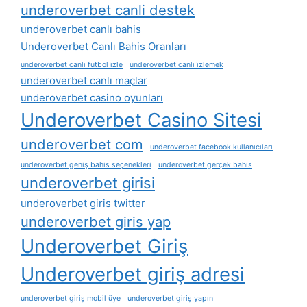
underoverbet canli destek
underoverbet canlı bahis
Underoverbet Canlı Bahis Oranları
underoverbet canlı futbol i̇zle
underoverbet canlı i̇zlemek
underoverbet canlı maçlar
underoverbet casino oyunları
Underoverbet Casino Sitesi
underoverbet com
underoverbet facebook kullanıcıları
underoverbet geniş bahis seçenekleri
underoverbet gerçek bahis
underoverbet girisi
underoverbet giris twitter
underoverbet giris yap
Underoverbet Giriş
Underoverbet giriş adresi
underoverbet giriş mobil üye
underoverbet giriş yapın