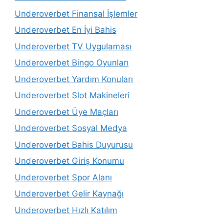
Underoverbet Finansal İşlemler
Underoverbet En İyi Bahis
Underoverbet TV Uygulaması
Underoverbet Bingo Oyunları
Underoverbet Yardım Konuları
Underoverbet Slot Makineleri
Underoverbet Üye Maçları
Underoverbet Sosyal Medya
Underoverbet Bahis Duyurusu
Underoverbet Giriş Konumu
Underoverbet Spor Alanı
Underoverbet Gelir Kaynağı
Underoverbet Hızlı Katılım