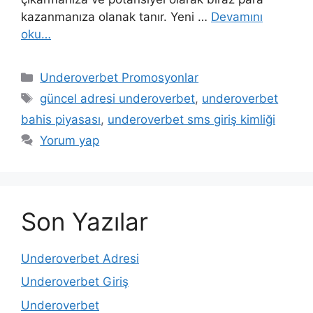
kazanmanıza olanak tanır. Yeni …
Devamını
oku…
Kategoriler
Underoverbet Promosyonlar
Etiketler
güncel adresi underoverbet
,
underoverbet
bahis piyasası
,
underoverbet sms giriş kimliği
Yorum yap
Son Yazılar
Underoverbet Adresi
Underoverbet Giriş
Underoverbet