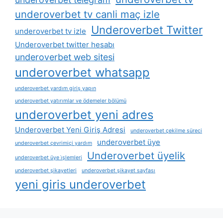
underoverbet tv canli maç izle
Underoverbet Twitter
underoverbet tv izle
Underoverbet twitter hesabı
underoverbet web sitesi
underoverbet whatsapp
underoverbet yardım giriş yapın
underoverbet yatırımlar ve ödemeler bölümü
underoverbet yeni adres
Underoverbet Yeni Giriş Adresi
underoverbet çekilme süreci
underoverbet üye
underoverbet çevrimiçi yardım
Underoverbet üyelik
underoverbet üye i̇şlemleri
underoverbet şikayetleri
underoverbet şikayet sayfası
yeni giris underoverbet