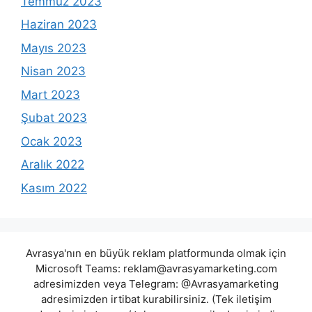
Temmuz 2023
Haziran 2023
Mayıs 2023
Nisan 2023
Mart 2023
Şubat 2023
Ocak 2023
Aralık 2022
Kasım 2022
Avrasya'nın en büyük reklam platformunda olmak için
Microsoft Teams:
reklam@avrasyamarketing.com
adresimizden veya Telegram: @Avrasyamarketing
adresimizden irtibat kurabilirsiniz. (Tek iletişim