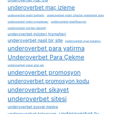
underoverbet maç izle
underoverbet maç izleme
underoverbet mobil bağlantı
underoverbet mobil cihazlar matematik alanı
underoverbet mobil uygulaması
underoverbet modifikasyon
underoverbet müşteri desteği
underoverbet müşteri hizmetleri
underoverbet nasil bir site
underoverbet oyun kullanıcı
underoverbet para yatirma
Underoverbet Para Çekme
underoverbet poker alan adı
underoverbet promosyon
underoverbet promosyon kodu
underoverbet sikayet
underoverbet sitesi
underoverbet sosyal medya
underoverbet tv
underoverbet telegram