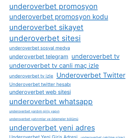
underoverbet promosyon
underoverbet promosyon kodu
underoverbet sikayet
underoverbet sitesi
underoverbet sosyal medya
underoverbet tv
underoverbet telegram
underoverbet tv canli maç izle
Underoverbet Twitter
underoverbet tv izle
Underoverbet twitter hesabı
underoverbet web sitesi
underoverbet whatsapp
underoverbet yardım giriş yapın
underoverbet yatırımlar ve ödemeler bölümü
underoverbet yeni adres
Underoverbet Yeni Giriş Adresi
underoverbet çekilme süreci