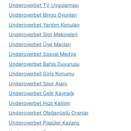
Underoverbet TV Uygulaması
Underoverbet Bingo Oyunları
Underoverbet Yardım Konuları
Underoverbet Slot Makineleri
Underoverbet Üye Maçları
Underoverbet Sosyal Medya
Underoverbet Bahis Duyurusu
Underoverbet Giriş Konumu
Underoverbet Spor Alanı
Underoverbet Gelir Kaynağı
Underoverbet Hızlı Katılım
Underoverbet Olağanüstü Oranlar
Underoverbet Popüler Kazanç