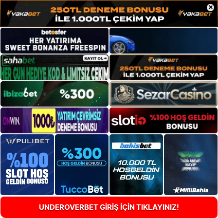
×
UNDEROVERBET GİRİŞ İÇİN TIKLAYINIZ!