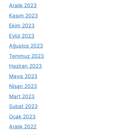
Aralık 2023
Kasım 2023
Ekim 2023
Eylül 2023
Ağustos 2023
Temmuz 2023
Haziran 2023
Mayıs 2023
Nisan 2023
Mart 2023
Şubat 2023
Ocak 2023
Aralık 2022