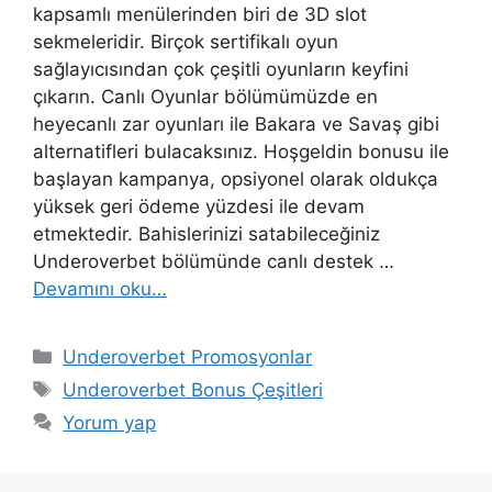
kapsamlı menülerinden biri de 3D slot
sekmeleridir. Birçok sertifikalı oyun
sağlayıcısından çok çeşitli oyunların keyfini
çıkarın. Canlı Oyunlar bölümümüzde en
heyecanlı zar oyunları ile Bakara ve Savaş gibi
alternatifleri bulacaksınız. Hoşgeldin bonusu ile
başlayan kampanya, opsiyonel olarak oldukça
yüksek geri ödeme yüzdesi ile devam
etmektedir. Bahislerinizi satabileceğiniz
Underoverbet bölümünde canlı destek …
Devamını oku…
Kategoriler
Underoverbet Promosyonlar
Etiketler
Underoverbet Bonus Çeşitleri
Yorum yap