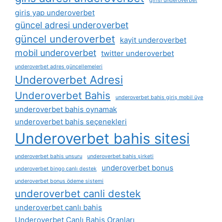
girisi underoverbet
giris yap underoverbet
güncel adresi underoverbet
güncel underoverbet
kayit underoverbet
mobil underoverbet
twitter underoverbet
underoverbet adres güncellemeleri
Underoverbet Adresi
Underoverbet Bahis
underoverbet bahis giriş mobil üye
underoverbet bahis oynamak
underoverbet bahis seçenekleri
Underoverbet bahis sitesi
underoverbet bahis unsuru
underoverbet bahis şirketi
underoverbet bonus
underoverbet bingo canlı destek
underoverbet bonus ödeme sistemi
underoverbet canli destek
underoverbet canlı bahis
Underoverbet Canlı Bahis Oranları