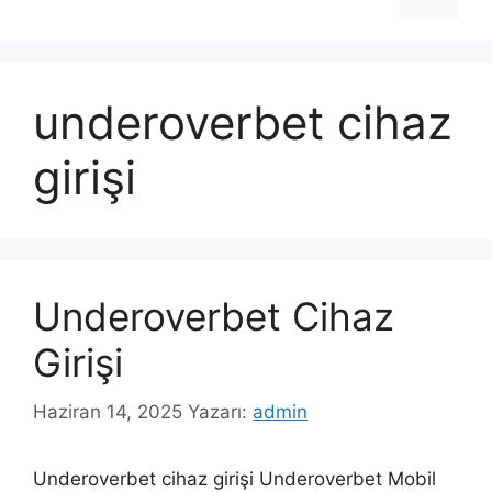
underoverbet cihaz
girişi
Underoverbet Cihaz
Girişi
Haziran 14, 2025
Yazarı:
admin
Underoverbet cihaz girişi Underoverbet Mobil