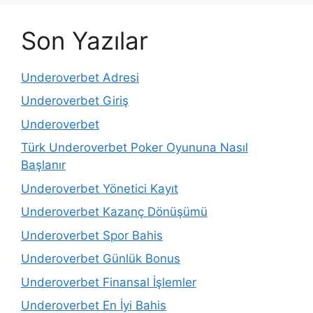
Son Yazılar
Underoverbet Adresi
Underoverbet Giriş
Underoverbet
Türk Underoverbet Poker Oyununa Nasıl
Başlanır
Underoverbet Yönetici Kayıt
Underoverbet Kazanç Dönüşümü
Underoverbet Spor Bahis
Underoverbet Günlük Bonus
Underoverbet Finansal İşlemler
Underoverbet En İyi Bahis