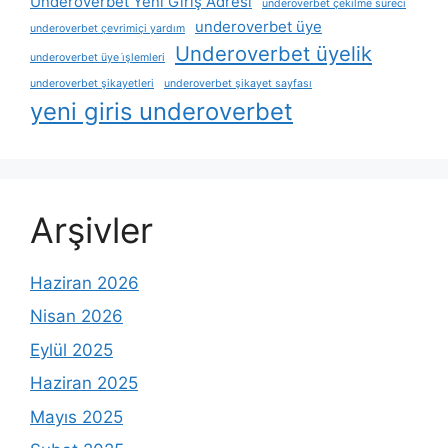
Underoverbet Yeni Giriş Adresi
underoverbet çekilme süreci
underoverbet üye
underoverbet çevrimiçi yardım
Underoverbet üyelik
underoverbet üye i̇şlemleri
underoverbet şikayetleri
underoverbet şikayet sayfası
yeni giris underoverbet
Arşivler
Haziran 2026
Nisan 2026
Eylül 2025
Haziran 2025
Mayıs 2025