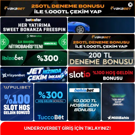
×
UNDEROVERBET GİRİŞ İÇİN TIKLAYINIZ!