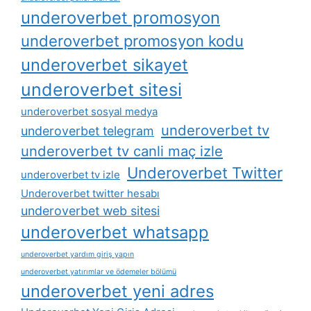
underoverbet promosyon
underoverbet promosyon kodu
underoverbet sikayet
underoverbet sitesi
underoverbet sosyal medya
underoverbet tv
underoverbet telegram
underoverbet tv canli maç izle
Underoverbet Twitter
underoverbet tv izle
Underoverbet twitter hesabı
underoverbet web sitesi
underoverbet whatsapp
underoverbet yardım giriş yapın
underoverbet yatırımlar ve ödemeler bölümü
underoverbet yeni adres