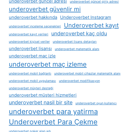
underoverbet güncel adresi
underoverbet güncel giriş adresi
underoverbet güvenlir mi
underoverbet hakkında
Underoverbet Instagram
Underoverbet kayıt
underoverbet i̇nceleme seçenekleri
underoverbet kaç oldu
underoverbet kayıt verileri
underoverbet kişisel veriler
underoverbet lisans detayları
underoverbet lisansı
underoverbet matematik alanı
underoverbet maç izle
underoverbet maç izleme
underoverbet mobil bağlantı
underoverbet mobil cihazlar matematik alanı
underoverbet mobil uygulaması
underoverbet modifikasyon
underoverbet müşteri desteği
underoverbet müşteri hizmetleri
underoverbet nasil bir site
underoverbet oyun kullanıcı
underoverbet para yatirma
Underoverbet Para Çekme
underoverbet poker alan adı