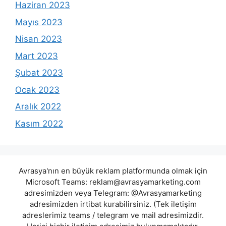
Haziran 2023
Mayıs 2023
Nisan 2023
Mart 2023
Şubat 2023
Ocak 2023
Aralık 2022
Kasım 2022
Avrasya'nın en büyük reklam platformunda olmak için
Microsoft Teams:
reklam@avrasyamarketing.com
adresimizden veya Telegram: @Avrasyamarketing
adresimizden irtibat kurabilirsiniz. (Tek iletişim
adreslerimiz teams / telegram ve mail adresimizdir.