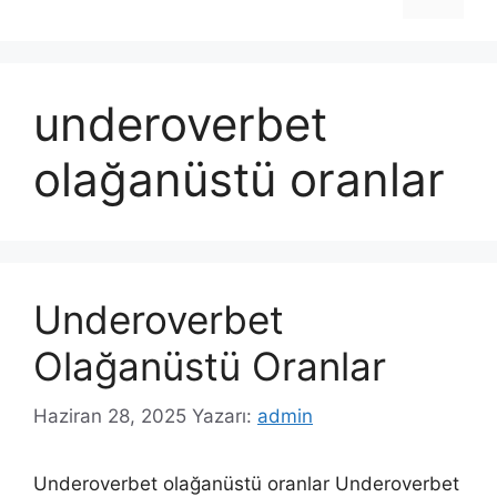
underoverbet
olağanüstü oranlar
Underoverbet
Olağanüstü Oranlar
Haziran 28, 2025
Yazarı:
admin
Underoverbet olağanüstü oranlar Underoverbet