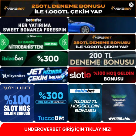
×
UNDEROVERBET GİRİŞ İÇİN TIKLAYINIZ!