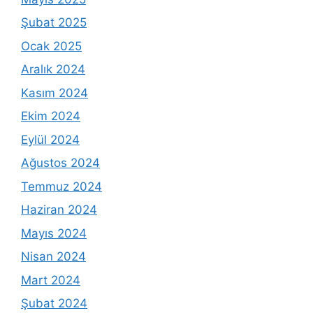
Şubat 2025
Ocak 2025
Aralık 2024
Kasım 2024
Ekim 2024
Eylül 2024
Ağustos 2024
Temmuz 2024
Haziran 2024
Mayıs 2024
Nisan 2024
Mart 2024
Şubat 2024