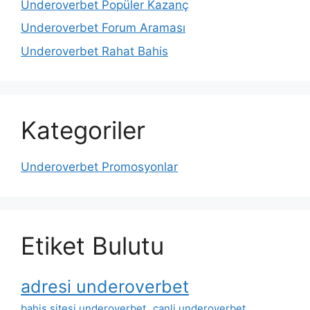
Underoverbet Popüler Kazanç
Underoverbet Forum Araması
Underoverbet Rahat Bahis
Kategoriler
Underoverbet Promosyonlar
Etiket Bulutu
adresi underoverbet
bahis sitesi underoverbet
canli underoverbet