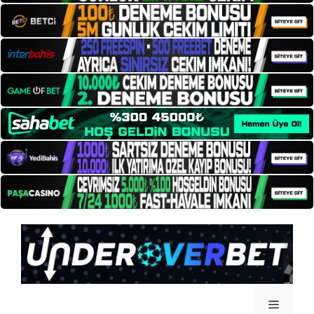
İçeriğe
atla
Menü