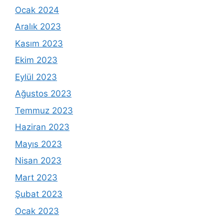
Ocak 2024
Aralık 2023
Kasım 2023
Ekim 2023
Eylül 2023
Ağustos 2023
Temmuz 2023
Haziran 2023
Mayıs 2023
Nisan 2023
Mart 2023
Şubat 2023
Ocak 2023