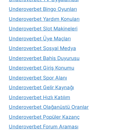
Underoverbet Bingo Oyunları
Underoverbet Yardım Konuları
Underoverbet Slot Makineleri
Underoverbet Üye Maçları
Underoverbet Sosyal Medya
Underoverbet Bahis Duyurusu
Underoverbet Giriş Konumu
Underoverbet Spor Alanı
Underoverbet Gelir Kaynağı
Underoverbet Hızlı Katılım
Underoverbet Olağanüstü Oranlar
Underoverbet Popüler Kazanç
Underoverbet Forum Araması