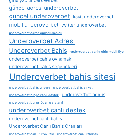
giris yap underoverbet
güncel adresi underoverbet
güncel underoverbet
kayit underoverbet
mobil underoverbet
twitter underoverbet
underoverbet adres güncellemeleri
Underoverbet Adresi
Underoverbet Bahis
underoverbet bahis giriş mobil üye
underoverbet bahis oynamak
underoverbet bahis seçenekleri
Underoverbet bahis sitesi
underoverbet bahis unsuru
underoverbet bahis şirketi
underoverbet bonus
underoverbet bingo canlı destek
underoverbet bonus ödeme sistemi
underoverbet canli destek
underoverbet canlı bahis
Underoverbet Canlı Bahis Oranları
underoverbet canlı futbol i̇zle
underoverbet canlı i̇zlemek