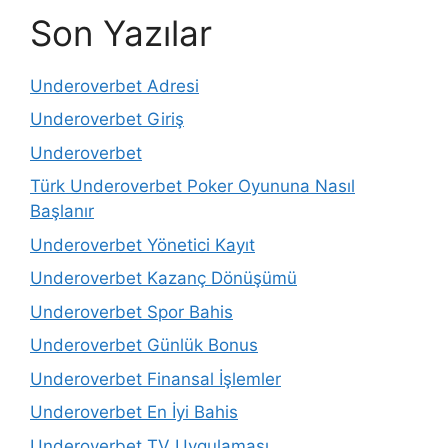
Son Yazılar
Underoverbet Adresi
Underoverbet Giriş
Underoverbet
Türk Underoverbet Poker Oyununa Nasıl
Başlanır
Underoverbet Yönetici Kayıt
Underoverbet Kazanç Dönüşümü
Underoverbet Spor Bahis
Underoverbet Günlük Bonus
Underoverbet Finansal İşlemler
Underoverbet En İyi Bahis
Underoverbet TV Uygulaması