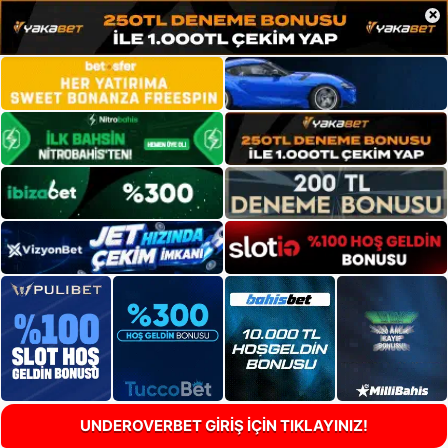
×
UNDEROVERBET GİRİŞ İÇİN TIKLAYINIZ!