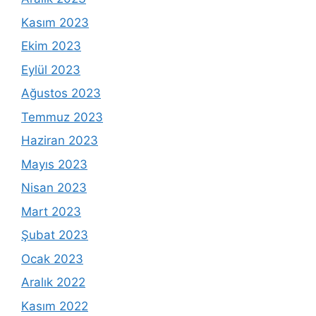
Kasım 2023
Ekim 2023
Eylül 2023
Ağustos 2023
Temmuz 2023
Haziran 2023
Mayıs 2023
Nisan 2023
Mart 2023
Şubat 2023
Ocak 2023
Aralık 2022
Kasım 2022