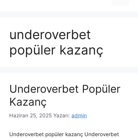
underoverbet
popüler kazanç
Underoverbet Popüler
Kazanç
Haziran 25, 2025
Yazarı:
admin
Underoverbet popüler kazanç Underoverbet