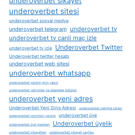
underoverbet sikayet
underoverbet sitesi
underoverbet sosyal medya
underoverbet tv
underoverbet telegram
underoverbet tv canli maç izle
Underoverbet Twitter
underoverbet tv izle
Underoverbet twitter hesabı
underoverbet web sitesi
underoverbet whatsapp
underoverbet yardım giriş yapın
underoverbet yatırımlar ve ödemeler bölümü
underoverbet yeni adres
Underoverbet Yeni Giriş Adresi
underoverbet çekilme süreci
underoverbet üye
underoverbet çevrimiçi yardım
Underoverbet üyelik
underoverbet üye i̇şlemleri
underoverbet şikayetleri
underoverbet şikayet sayfası