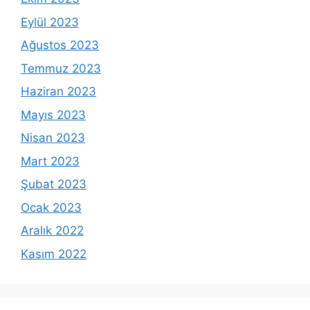
Eylül 2023
Ağustos 2023
Temmuz 2023
Haziran 2023
Mayıs 2023
Nisan 2023
Mart 2023
Şubat 2023
Ocak 2023
Aralık 2022
Kasım 2022