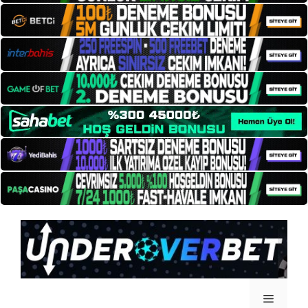
İçeriğe
atla
Menü