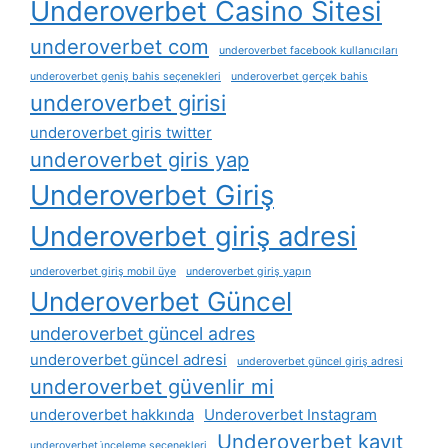
Underoverbet Casino Sitesi
underoverbet com
underoverbet facebook kullanıcıları
underoverbet geniş bahis seçenekleri
underoverbet gerçek bahis
underoverbet girisi
underoverbet giris twitter
underoverbet giris yap
Underoverbet Giriş
Underoverbet giriş adresi
underoverbet giriş mobil üye
underoverbet giriş yapın
Underoverbet Güncel
underoverbet güncel adres
underoverbet güncel adresi
underoverbet güncel giriş adresi
underoverbet güvenlir mi
underoverbet hakkında
Underoverbet Instagram
Underoverbet kayıt
underoverbet i̇nceleme seçenekleri