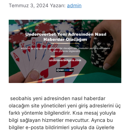
Temmuz 3, 2024
Yazarı:
admin
seobahis yeni adresinden nasıl haberdar
olacağım site yöneticileri yeni giriş adreslerini üç
farklı yöntemle bilgilendirir. Kısa mesaj yoluyla
bilgi sağlayan hizmetler mevcuttur. Ayrıca bu
bilgiler e-posta bildirimleri yoluyla da üyelerle