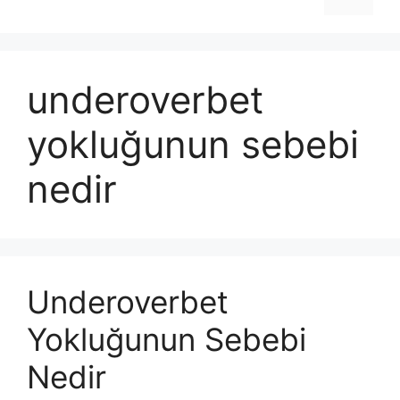
underoverbet
yokluğunun sebebi
nedir
Underoverbet
Yokluğunun Sebebi
Nedir