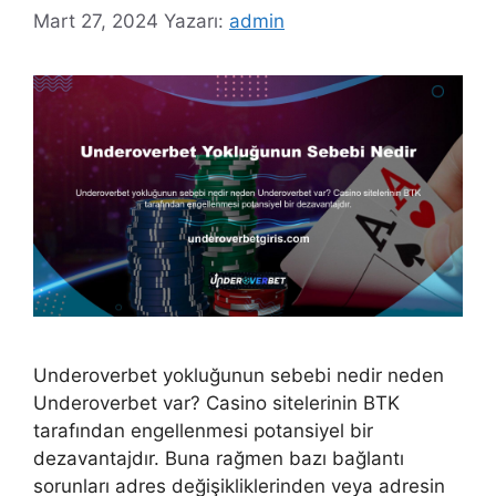
Mart 27, 2024
Yazarı:
admin
Underoverbet yokluğunun sebebi nedir neden
Underoverbet var? Casino sitelerinin BTK
tarafından engellenmesi potansiyel bir
dezavantajdır. Buna rağmen bazı bağlantı
sorunları adres değişikliklerinden veya adresin