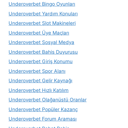
Underoverbet Bingo Oyunları
Underoverbet Yardım Konuları
Underoverbet Slot Makineleri
Underoverbet Üye Maçları
Underoverbet Sosyal Medya
Underoverbet Bahis Duyurusu
Underoverbet Giriş Konumu
Underoverbet Spor Alanı
Underoverbet Gelir Kaynağı
Underoverbet Hızlı Katılım
Underoverbet Olağanüstü Oranlar
Underoverbet Popüler Kazanç
Underoverbet Forum Araması