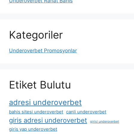
Underoverbet Rahat Bahis
Kategoriler
Underoverbet Promosyonlar
Etiket Bulutu
adresi underoverbet
bahis sitesi underoverbet
canli underoverbet
giris adresi underoverbet
girisi underoverbet
giris yap underoverbet