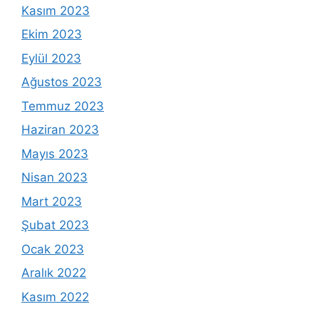
Kasım 2023
Ekim 2023
Eylül 2023
Ağustos 2023
Temmuz 2023
Haziran 2023
Mayıs 2023
Nisan 2023
Mart 2023
Şubat 2023
Ocak 2023
Aralık 2022
Kasım 2022