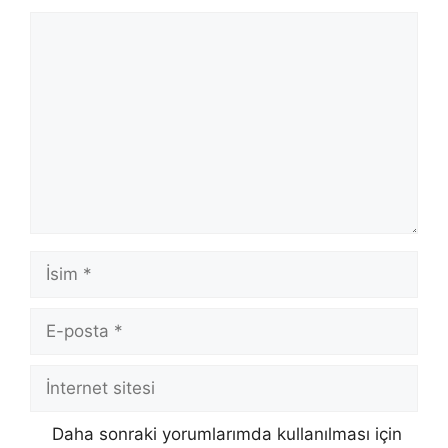
Yorum
İsim
E-
posta
İnternet
sitesi
Daha sonraki yorumlarımda kullanılması için