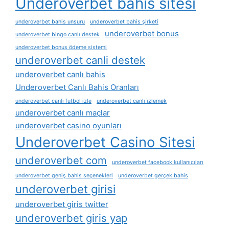
Underoverbet bahis sitesi
underoverbet bahis unsuru
underoverbet bahis şirketi
underoverbet bonus
underoverbet bingo canlı destek
underoverbet bonus ödeme sistemi
underoverbet canli destek
underoverbet canlı bahis
Underoverbet Canlı Bahis Oranları
underoverbet canlı futbol i̇zle
underoverbet canlı i̇zlemek
underoverbet canlı maçlar
underoverbet casino oyunları
Underoverbet Casino Sitesi
underoverbet com
underoverbet facebook kullanıcıları
underoverbet geniş bahis seçenekleri
underoverbet gerçek bahis
underoverbet girisi
underoverbet giris twitter
underoverbet giris yap