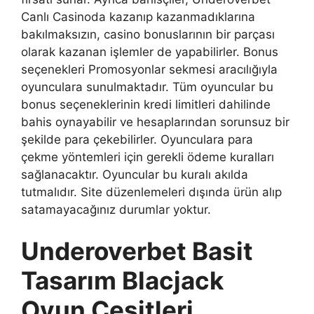
Canlı Casinoda kazanıp kazanmadıklarına
bakılmaksızın, casino bonuslarının bir parçası
olarak kazanan işlemler de yapabilirler. Bonus
seçenekleri Promosyonlar sekmesi aracılığıyla
oyunculara sunulmaktadır. Tüm oyuncular bu
bonus seçeneklerinin kredi limitleri dahilinde
bahis oynayabilir ve hesaplarından sorunsuz bir
şekilde para çekebilirler. Oyunculara para
çekme yöntemleri için gerekli ödeme kuralları
sağlanacaktır. Oyuncular bu kuralı akılda
tutmalıdır. Site düzenlemeleri dışında ürün alıp
satamayacağınız durumlar yoktur.
Underoverbet Basit
Tasarım Blacjack
Oyun Çeşitleri