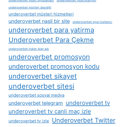
underoverbet mobil uygulaması
underoverbet modifikasyon
underoverbet müşteri desteği
underoverbet müşteri hizmetleri
underoverbet nasil bir site
underoverbet oyun kullanıcı
underoverbet para yatirma
Underoverbet Para Çekme
underoverbet poker alan adı
underoverbet promosyon
underoverbet promosyon kodu
underoverbet sikayet
underoverbet sitesi
underoverbet sosyal medya
underoverbet tv
underoverbet telegram
underoverbet tv canli maç izle
Underoverbet Twitter
underoverbet tv izle