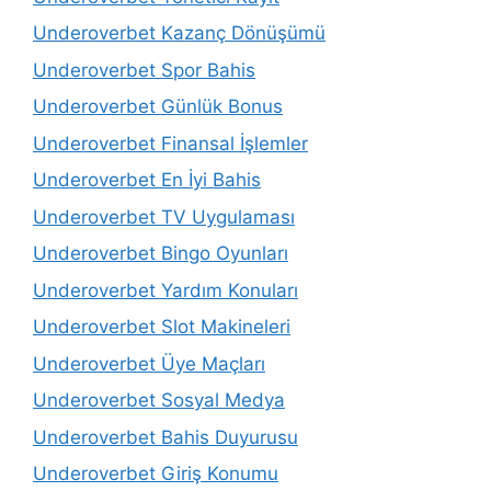
Underoverbet Kazanç Dönüşümü
Underoverbet Spor Bahis
Underoverbet Günlük Bonus
Underoverbet Finansal İşlemler
Underoverbet En İyi Bahis
Underoverbet TV Uygulaması
Underoverbet Bingo Oyunları
Underoverbet Yardım Konuları
Underoverbet Slot Makineleri
Underoverbet Üye Maçları
Underoverbet Sosyal Medya
Underoverbet Bahis Duyurusu
Underoverbet Giriş Konumu