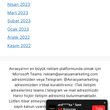
Nisan 2023
Mart 2023
Şubat 2023
Ocak 2023
Aralık 2022
Kasım 2022
Avrasya'nın en büyük reklam platformunda olmak için
Microsoft Teams:
reklam@avrasyamarketing.com
adresimizden veya Telegram: @Avrasyamarketing
adresimizden irtibat kurabilirsiniz. (Tek iletişim
adreslerimiz teams / telegram ve mail adresimizdir.
Harici hiçbir iletişim adresimiz bulunmamaktadır.
Lütfen itibar etmeyiniz.) Türkiye yasalarına göre 7258
sayılı kanun uyarınca yasa dışı bahis oynamanın