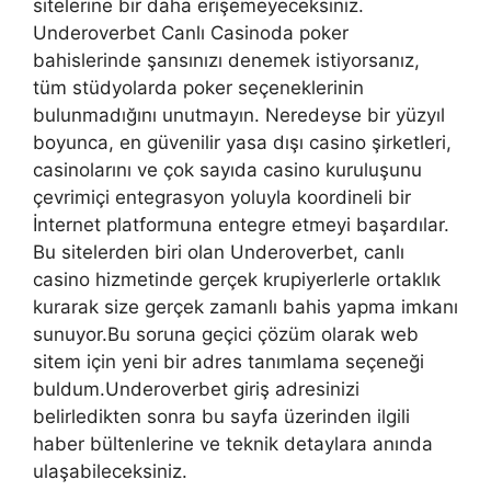
sitelerine bir daha erişemeyeceksiniz.
Underoverbet Canlı Casinoda poker
bahislerinde şansınızı denemek istiyorsanız,
tüm stüdyolarda poker seçeneklerinin
bulunmadığını unutmayın. Neredeyse bir yüzyıl
boyunca, en güvenilir yasa dışı casino şirketleri,
casinolarını ve çok sayıda casino kuruluşunu
çevrimiçi entegrasyon yoluyla koordineli bir
İnternet platformuna entegre etmeyi başardılar.
Bu sitelerden biri olan Underoverbet, canlı
casino hizmetinde gerçek krupiyerlerle ortaklık
kurarak size gerçek zamanlı bahis yapma imkanı
sunuyor.Bu soruna geçici çözüm olarak web
sitem için yeni bir adres tanımlama seçeneği
buldum.Underoverbet giriş adresinizi
belirledikten sonra bu sayfa üzerinden ilgili
haber bültenlerine ve teknik detaylara anında
ulaşabileceksiniz.