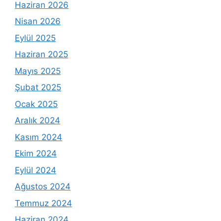
Haziran 2026
Nisan 2026
Eylül 2025
Haziran 2025
Mayıs 2025
Şubat 2025
Ocak 2025
Aralık 2024
Kasım 2024
Ekim 2024
Eylül 2024
Ağustos 2024
Temmuz 2024
Haziran 2024