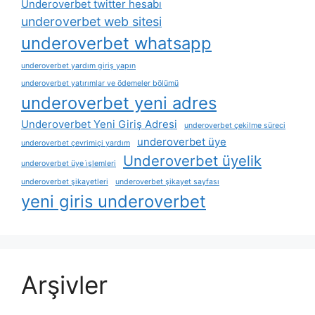
Underoverbet twitter hesabı
underoverbet web sitesi
underoverbet whatsapp
underoverbet yardım giriş yapın
underoverbet yatırımlar ve ödemeler bölümü
underoverbet yeni adres
Underoverbet Yeni Giriş Adresi
underoverbet çekilme süreci
underoverbet üye
underoverbet çevrimiçi yardım
Underoverbet üyelik
underoverbet üye i̇şlemleri
underoverbet şikayetleri
underoverbet şikayet sayfası
yeni giris underoverbet
Arşivler