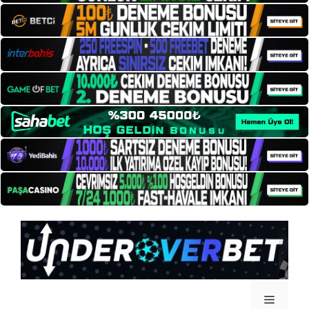
İçeriğe
atla
Menü