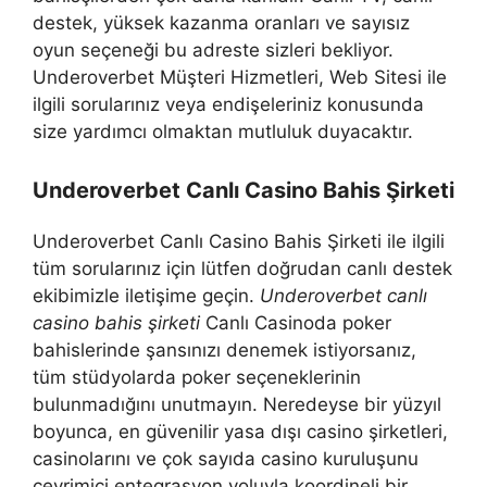
destek, yüksek kazanma oranları ve sayısız
oyun seçeneği bu adreste sizleri bekliyor.
Underoverbet Müşteri Hizmetleri, Web Sitesi ile
ilgili sorularınız veya endişeleriniz konusunda
size yardımcı olmaktan mutluluk duyacaktır.
Underoverbet Canlı Casino Bahis Şirketi
Underoverbet Canlı Casino Bahis Şirketi ile ilgili
tüm sorularınız için lütfen doğrudan canlı destek
ekibimizle iletişime geçin.
Underoverbet canlı
casino bahis şirketi
Canlı Casinoda poker
bahislerinde şansınızı denemek istiyorsanız,
tüm stüdyolarda poker seçeneklerinin
bulunmadığını unutmayın. Neredeyse bir yüzyıl
boyunca, en güvenilir yasa dışı casino şirketleri,
casinolarını ve çok sayıda casino kuruluşunu
çevrimiçi entegrasyon yoluyla koordineli bir