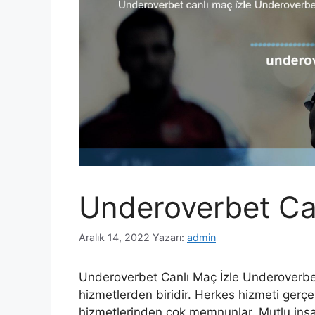
Underoverbet Can
Aralık 14, 2022
Yazarı:
admin
Underoverbet Canlı Maç İzle Underoverbet
hizmetlerden biridir. Herkes hizmeti gerçe
hizmetlerinden çok memnunlar. Mutlu insan