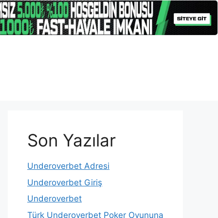
Son Yazılar
Underoverbet Adresi
Underoverbet Giriş
Underoverbet
Türk Underoverbet Poker Oyununa