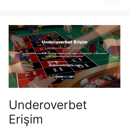
Underoverbet
Erişim