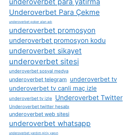
underoverbet para yatirma
Underoverbet Para Çekme
underoverbet poker alan adı
underoverbet promosyon
underoverbet promosyon kodu
underoverbet sikayet
underoverbet sitesi
underoverbet sosyal medya
underoverbet tv
underoverbet telegram
underoverbet tv canli maç izle
Underoverbet Twitter
underoverbet tv izle
Underoverbet twitter hesabı
underoverbet web sitesi
underoverbet whatsapp
underoverbet yardım giriş yapın