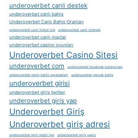
underoverbet canli destek
underoverbet canlı bahis
Underoverbet Canlı Bahis Oranları
underoverbet canlı futbol i̇zle
underoverbet canlı i̇zlemek
underoverbet canlı maçlar
underoverbet casino oyunları
Underoverbet Casino Sitesi
underoverbet com
underoverbet facebook kullanıcıları
underoverbet geniş bahis seçenekleri
underoverbet gerçek bahis
underoverbet girisi
underoverbet giris twitter
underoverbet giris yap
Underoverbet Giriş
Underoverbet giriş adresi
underoverbet giriş mobil üye
underoverbet giriş yapın