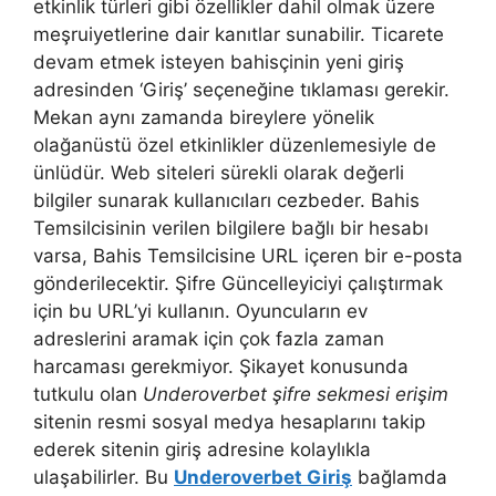
etkinlik türleri gibi özellikler dahil olmak üzere
meşruiyetlerine dair kanıtlar sunabilir. Ticarete
devam etmek isteyen bahisçinin yeni giriş
adresinden ‘Giriş’ seçeneğine tıklaması gerekir.
Mekan aynı zamanda bireylere yönelik
olağanüstü özel etkinlikler düzenlemesiyle de
ünlüdür. Web siteleri sürekli olarak değerli
bilgiler sunarak kullanıcıları cezbeder. Bahis
Temsilcisinin verilen bilgilere bağlı bir hesabı
varsa, Bahis Temsilcisine URL içeren bir e-posta
gönderilecektir. Şifre Güncelleyiciyi çalıştırmak
için bu URL’yi kullanın. Oyuncuların ev
adreslerini aramak için çok fazla zaman
harcaması gerekmiyor. Şikayet konusunda
tutkulu olan
Underoverbet şifre sekmesi erişim
sitenin resmi sosyal medya hesaplarını takip
ederek sitenin giriş adresine kolaylıkla
ulaşabilirler. Bu
Underoverbet Giriş
bağlamda