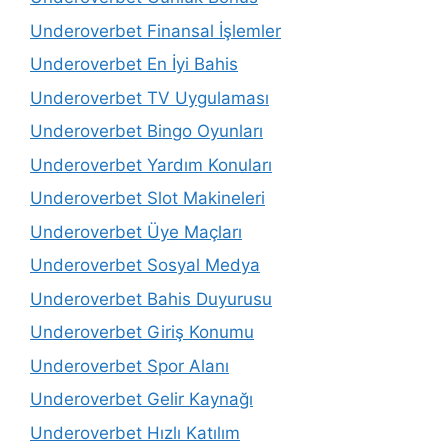
Underoverbet Finansal İşlemler
Underoverbet En İyi Bahis
Underoverbet TV Uygulaması
Underoverbet Bingo Oyunları
Underoverbet Yardım Konuları
Underoverbet Slot Makineleri
Underoverbet Üye Maçları
Underoverbet Sosyal Medya
Underoverbet Bahis Duyurusu
Underoverbet Giriş Konumu
Underoverbet Spor Alanı
Underoverbet Gelir Kaynağı
Underoverbet Hızlı Katılım