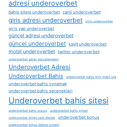
adresi underoverbet
bahis sitesi underoverbet
canli underoverbet
giris adresi underoverbet
girisi underoverbet
giris yap underoverbet
güncel adresi underoverbet
güncel underoverbet
kayit underoverbet
mobil underoverbet
twitter underoverbet
underoverbet adres güncellemeleri
Underoverbet Adresi
Underoverbet Bahis
underoverbet bahis giriş mobil üye
underoverbet bahis oynamak
underoverbet bahis seçenekleri
Underoverbet bahis sitesi
underoverbet bahis unsuru
underoverbet bahis şirketi
underoverbet bonus
underoverbet bingo canlı destek
underoverbet bonus ödeme sistemi