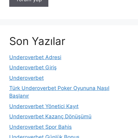
Son Yazılar
Underoverbet Adresi
Underoverbet Giriş
Underoverbet
Türk Underoverbet Poker Oyununa Nasıl
Başlanır
Underoverbet Yönetici Kayıt
Underoverbet Kazanç Dönüşümü
Underoverbet Spor Bahis
Underoverbet Günlük Bonus