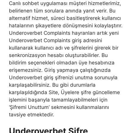
Canlı sohbet uygulaması müşteri hizmetlerimiz,
belirlenen tüm sorulara anında yanıt verir. Bu
alternatif hizmet, süreci basitleştirerek kullanıcı
hatalarının şikayetlere dönüşmesini kolaylaştırır.
Underoverbet Complaints hayranları artık yeni
Underoverbet Complaints giriş adresini
kullanarak kullanıcı adı ve şifrelerini girerek bir
senkronizasyon hesabı oluşturabilirler. Bu
bildirim seçenekleri olmadan üye hesabınıza
erişemezsiniz. Giriş yapmaya çalıştığınızda
Underoverbet giriş şifrenizi unutma sorunuyla
karşılaşabilirsiniz. Bu gibi durumlarla
karşılaşıldığında Site, Üyelere şifre güncelleme
işlemini başarıyla tamamlayabilmeleri için
‘Şifremi Unuttum’ sekmesini kullanmalarını
tavsiye etmektedir.
Underoverbet Şifre