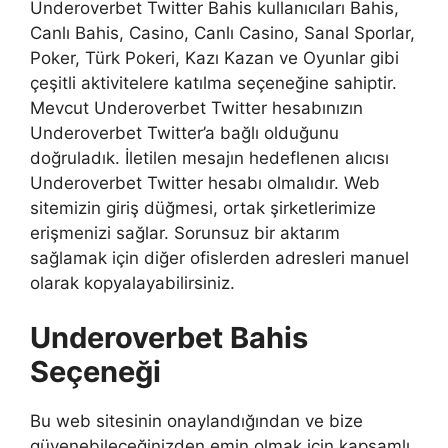
Underoverbet Twitter Bahis kullanıcıları Bahis,
Canlı Bahis, Casino, Canlı Casino, Sanal Sporlar,
Poker, Türk Pokeri, Kazı Kazan ve Oyunlar gibi
çeşitli aktivitelere katılma seçeneğine sahiptir.
Mevcut Underoverbet Twitter hesabınızın
Underoverbet Twitter’a bağlı olduğunu
doğruladık. İletilen mesajın hedeflenen alıcısı
Underoverbet Twitter hesabı olmalıdır. Web
sitemizin giriş düğmesi, ortak şirketlerimize
erişmenizi sağlar. Sorunsuz bir aktarım
sağlamak için diğer ofislerden adresleri manuel
olarak kopyalayabilirsiniz.
Underoverbet Bahis
Seçeneği
Bu web sitesinin onaylandığından ve bize
güvenebileceğinizden emin olmak için kapsamlı