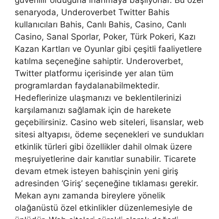
güvenilir olduğuna inanmaya başlıyorlar. Bu özel
senaryoda, Underoverbet Twitter Bahis
kullanıcıları Bahis, Canlı Bahis, Casino, Canlı
Casino, Sanal Sporlar, Poker, Türk Pokeri, Kazı
Kazan Kartları ve Oyunlar gibi çeşitli faaliyetlere
katılma seçeneğine sahiptir. Underoverbet,
Twitter platformu içerisinde yer alan tüm
programlardan faydalanabilmektedir.
Hedeflerinize ulaşmanızı ve beklentilerinizi
karşılamanızı sağlamak için de harekete
geçebilirsiniz. Casino web siteleri, lisanslar, web
sitesi altyapısı, ödeme seçenekleri ve sundukları
etkinlik türleri gibi özellikler dahil olmak üzere
meşruiyetlerine dair kanıtlar sunabilir. Ticarete
devam etmek isteyen bahisçinin yeni giriş
adresinden ‘Giriş’ seçeneğine tıklaması gerekir.
Mekan aynı zamanda bireylere yönelik
olağanüstü özel etkinlikler düzenlemesiyle de