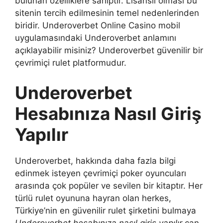
bulunan özelliklere sahiptir. Lisanslı olması bu
sitenin tercih edilmesinin temel nedenlerinden
biridir. Underoverbet Online Casino mobil
uygulamasındaki Underoverbet anlamını
açıklayabilir misiniz? Underoverbet güvenilir bir
çevrimiçi rulet platformudur.
Underoverbet
Hesabınıza Nasıl Giriş
Yapılır
Underoverbet, hakkında daha fazla bilgi
edinmek isteyen çevrimiçi poker oyuncuları
arasında çok popüler ve sevilen bir kitaptır. Her
türlü rulet oyununa hayran olan herkes,
Türkiye’nin en güvenilir rulet şirketini bulmaya
Underoverbet hesabınıza nasıl giriş yapılır
can