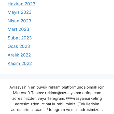
Haziran 2023
Mayıs 2023
Nisan 2023
Mart 2023
Şubat 2023
Ocak 2023
Aralık 2022
Kasım 2022
Avrasya'nın en büyük reklam platformunda olmak için
Microsoft Teams:
reklam@avrasyamarketing.com
adresimizden veya Telegram: @Avrasyamarketing
adresimizden irtibat kurabilirsiniz. (Tek iletişim
adreslerimiz teams / telegram ve mail adresimizdir.