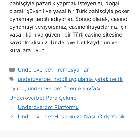
bahisçiyle pazarlık yapmak isteyenler, doğal
olarak güvenli ve yasal bir Türk bahisçiyle poker
oynamayı tercih ediyorlar. Sonuç olarak, casino
oynamayı seviyorsanız, casino ihtiyaçlarınız için
yasal, kârlı ve güvenli bir Türk casino sitesine
kaydolmalısınız. Underoverbet kaydolun ve
kurallara uyun.
Kategoriler
Underoverbet Promosyonlar
Etiketler
underoverbet mobil uygulama yatak nedir
oyunu
,
underoverbet ödeme sayfası
,
Underoverbet Para Çekme
Underoverbet Platformu
Underoverbet Hesabınıza Nasıl Giriş Yapılır