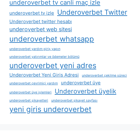
underoverbet tv canli maç izle
Underoverbet Twitter
underoverbet tv izle
Underoverbet twitter hesabı
underoverbet web sitesi
underoverbet whatsapp
underoverbet yardım giriş yapın
underoverbet yatırımlar ve ödemeler bölümü
underoverbet yeni adres
Underoverbet Yeni Giriş Adresi
underoverbet çekilme süreci
underoverbet üye
underoverbet çevrimiçi yardım
Underoverbet üyelik
underoverbet üye i̇şlemleri
underoverbet şikayetleri
underoverbet şikayet sayfası
yeni giris underoverbet