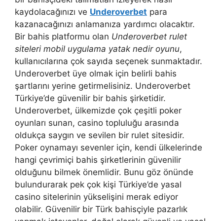
kaydolacağınızı ve
Underoverbet
para
kazanacağınızı anlamanıza yardımcı olacaktır.
Bir bahis platformu olan
Underoverbet rulet
siteleri mobil uygulama yatak nedir oyunu
,
kullanıcılarına çok sayıda seçenek sunmaktadır.
Underoverbet üye olmak için belirli bahis
şartlarını yerine getirmelisiniz. Underoverbet
Türkiye’de güvenilir bir bahis şirketidir.
Underoverbet, ülkemizde çok çeşitli poker
oyunları sunan, casino topluluğu arasında
oldukça saygın ve sevilen bir rulet sitesidir.
Poker oynamayı sevenler için, kendi ülkelerinde
hangi çevrimiçi bahis şirketlerinin güvenilir
olduğunu bilmek önemlidir. Bunu göz önünde
bulundurarak pek çok kişi Türkiye’de yasal
casino sitelerinin yükselişini merak ediyor
olabilir. Güvenilir bir Türk bahisçiyle pazarlık