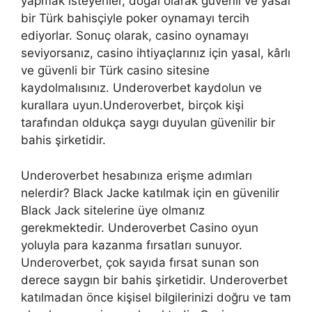
yapmak isteyenler, doğal olarak güvenli ve yasal
bir Türk bahisçiyle poker oynamayı tercih
ediyorlar. Sonuç olarak, casino oynamayı
seviyorsanız, casino ihtiyaçlarınız için yasal, kârlı
ve güvenli bir Türk casino sitesine
kaydolmalısınız. Underoverbet kaydolun ve
kurallara uyun.Underoverbet, birçok kişi
tarafından oldukça saygı duyulan güvenilir bir
bahis şirketidir.
Underoverbet hesabınıza erişme adımları
nelerdir? Black Jacke katılmak için en güvenilir
Black Jack sitelerine üye olmanız
gerekmektedir. Underoverbet Casino oyun
yoluyla para kazanma fırsatları sunuyor.
Underoverbet, çok sayıda fırsat sunan son
derece saygın bir bahis şirketidir. Underoverbet
katılmadan önce kişisel bilgilerinizi doğru ve tam