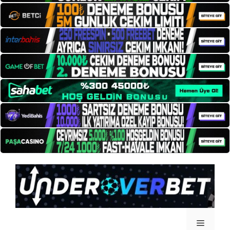
İçeriğe
atla
Menü