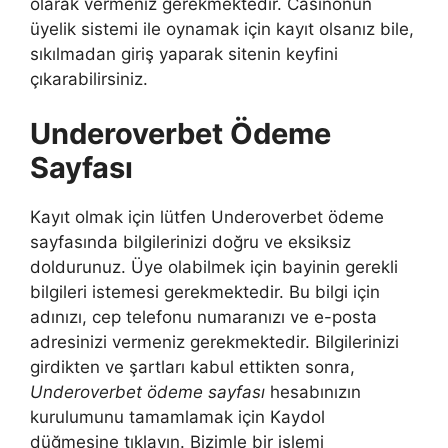
olarak vermeniz gerekmektedir. Casinonun
üyelik sistemi ile oynamak için kayıt olsanız bile,
sıkılmadan giriş yaparak sitenin keyfini
çıkarabilirsiniz.
Underoverbet Ödeme
Sayfası
Kayıt olmak için lütfen Underoverbet ödeme
sayfasında bilgilerinizi doğru ve eksiksiz
doldurunuz. Üye olabilmek için bayinin gerekli
bilgileri istemesi gerekmektedir. Bu bilgi için
adınızı, cep telefonu numaranızı ve e-posta
adresinizi vermeniz gerekmektedir. Bilgilerinizi
girdikten ve şartları kabul ettikten sonra,
Underoverbet ödeme sayfası
hesabınızın
kurulumunu tamamlamak için Kaydol
düğmesine tıklayın. Bizimle bir işlemi