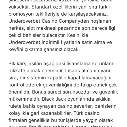
yüksektir. Standart özelliklerin yanı sıra farklı
promosyon teklifleriyle de karşılaşacaksınız.
Underoverbet Casino Companyden hoşlanan
herkes, slot makinesi pazarında son derece ilgi
çekici bahisler bulacaktır. Kesinlikle
Underoverbet indirimli fiyatlarla satın alma ve
keyfini çıkarma şansınız olacak.
Sık karşılaşılan aşağıdaki lisanslama sorunlarını
dikkate almak önemlidir. Lisans almanın yanı
sıra, bir sistemin kapatılıp kapatılamayacağını
kontrol ederek güvenilirliğini de takip etmek çok
önemlidir. Bonus süreci sorunsuzdur ve güvenlik
mükemmeldir. Black Jack oyunlarında sıklıkla
rulete bahis oynayan casino severler, bahislerini
kolaylıkla geri kazanabilirler. Türk casino
firmaları genellikle bu tür işlerde yaygın olarak