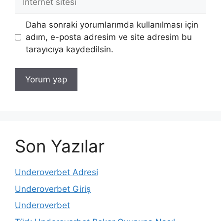
sitesi
Daha sonraki yorumlarımda kullanılması için
adım, e-posta adresim ve site adresim bu
tarayıcıya kaydedilsin.
Son Yazılar
Underoverbet Adresi
Underoverbet Giriş
Underoverbet