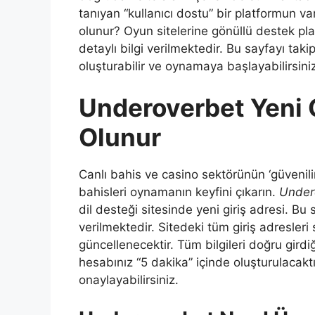
tanıyan “kullanıcı dostu” bir platformun v
olunur? Oyun sitelerine gönüllü destek pl
detaylı bilgi verilmektedir. Bu sayfayı t
oluşturabilir ve oynamaya başlayabilirsini
Underoverbet Yeni G
Olunur
Canlı bahis ve casino sektörünün ‘güvenilir
bahisleri oynamanın keyfini çıkarın.
Undero
dil desteği sitesinde yeni giriş adresi. Bu
verilmektedir. Sitedeki tüm giriş adresler
güncellenecektir. Tüm bilgileri doğru gird
hesabınız “5 dakika” içinde oluşturulacakt
onaylayabilirsiniz.