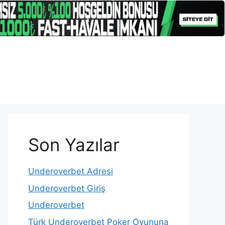
Son Yazılar
Underoverbet Adresi
Underoverbet Giriş
Underoverbet
Türk Underoverbet Poker Oyununa