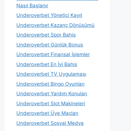
Nasıl Başlanır
Underoverbet Yönetici Kayıt
Underoverbet Kazanç Dönüşümü
Underoverbet Spor Bahis
Underoverbet Günlük Bonus
Underoverbet Finansal İşlemler
Underoverbet En İyi Bahis
Underoverbet TV Uygulaması
Underoverbet Bingo Oyunları
Underoverbet Yardım Konuları
Underoverbet Slot Makineleri
Underoverbet Üye Maçları
Underoverbet Sosyal Medya