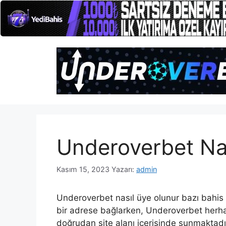
İçeriğe
atla
Underoverbet Na
Kasım 15, 2023
Yazarı:
admin
Underoverbet nasıl üye olunur bazı bahis p
bir adrese bağlarken, Underoverbet herha
doğrudan site alanı içerisinde sunmaktadı