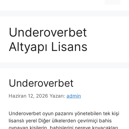
Underoverbet
Altyapı Lisans
Underoverbet
Haziran 12, 2026
Yazarı:
admin
Underoverbet oyun pazarını yönetebilen tek kişi
lisanslı yerel Diğer ülkelerden çevrimiçi bahis
oynayan kişilerin, bahislerini nereye koyacakları