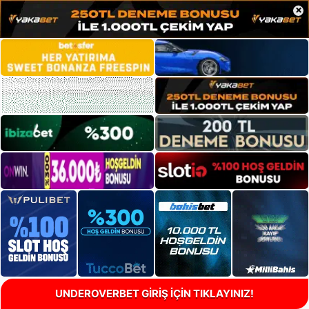
×
UNDEROVERBET GİRİŞ İÇİN TIKLAYINIZ!