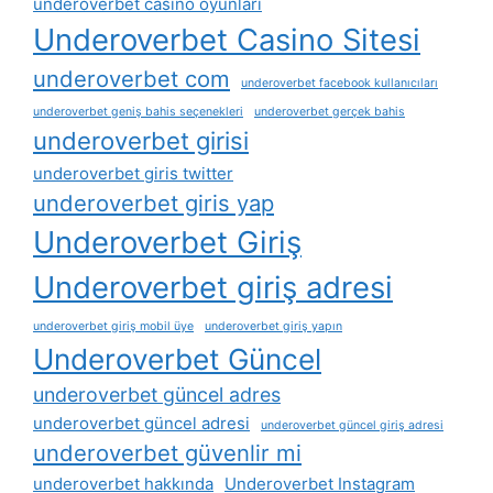
underoverbet casino oyunları
Underoverbet Casino Sitesi
underoverbet com
underoverbet facebook kullanıcıları
underoverbet geniş bahis seçenekleri
underoverbet gerçek bahis
underoverbet girisi
underoverbet giris twitter
underoverbet giris yap
Underoverbet Giriş
Underoverbet giriş adresi
underoverbet giriş mobil üye
underoverbet giriş yapın
Underoverbet Güncel
underoverbet güncel adres
underoverbet güncel adresi
underoverbet güncel giriş adresi
underoverbet güvenlir mi
underoverbet hakkında
Underoverbet Instagram