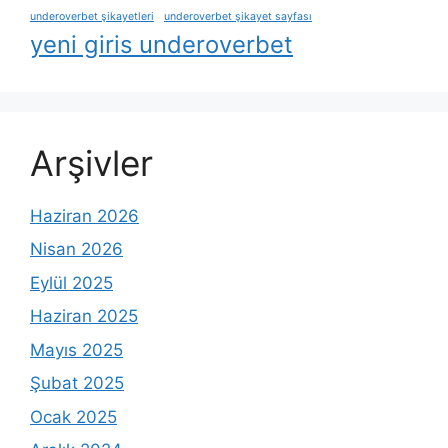
underoverbet şikayetleri
underoverbet şikayet sayfası
yeni giris underoverbet
Arşivler
Haziran 2026
Nisan 2026
Eylül 2025
Haziran 2025
Mayıs 2025
Şubat 2025
Ocak 2025