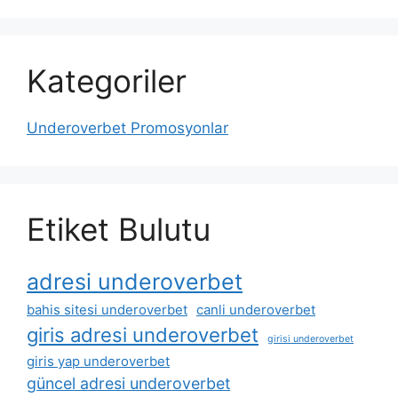
Kategoriler
Underoverbet Promosyonlar
Etiket Bulutu
adresi underoverbet
bahis sitesi underoverbet
canli underoverbet
giris adresi underoverbet
girisi underoverbet
giris yap underoverbet
güncel adresi underoverbet