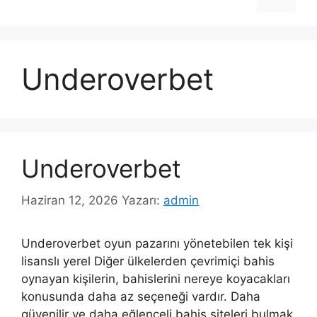
Underoverbet
Underoverbet
Haziran 12, 2026
Yazarı:
admin
Underoverbet oyun pazarını yönetebilen tek kişi
lisanslı yerel Diğer ülkelerden çevrimiçi bahis
oynayan kişilerin, bahislerini nereye koyacakları
konusunda daha az seçeneği vardır. Daha
güvenilir ve daha eğlenceli bahis siteleri bulmak