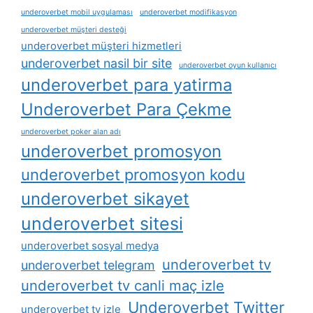
underoverbet mobil uygulaması
underoverbet modifikasyon
underoverbet müşteri desteği
underoverbet müşteri hizmetleri
underoverbet nasil bir site
underoverbet oyun kullanıcı
underoverbet para yatirma
Underoverbet Para Çekme
underoverbet poker alan adı
underoverbet promosyon
underoverbet promosyon kodu
underoverbet sikayet
underoverbet sitesi
underoverbet sosyal medya
underoverbet tv
underoverbet telegram
underoverbet tv canli maç izle
Underoverbet Twitter
underoverbet tv izle