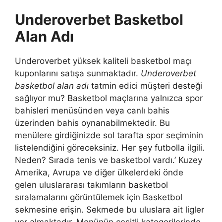
Underoverbet Basketbol
Alan Adı
Underoverbet yüksek kaliteli basketbol maçı
kuponlarını satışa sunmaktadır.
Underoverbet
basketbol alan adı
tatmin edici müşteri desteği
sağlıyor mu? Basketbol maçlarına yalnızca spor
bahisleri menüsünden veya canlı bahis
üzerinden bahis oynanabilmektedir. Bu
menülere girdiğinizde sol tarafta spor seçiminin
listelendiğini göreceksiniz. Her şey futbolla ilgili.
Neden? Sırada tenis ve basketbol vardı.’ Kuzey
Amerika, Avrupa ve diğer ülkelerdeki önde
gelen uluslararası takımların basketbol
sıralamalarını görüntülemek için Basketbol
sekmesine erişin. Sekmede bu uluslara ait ligler
yer almaktadır. Menünün çeşitli kategorilerinde