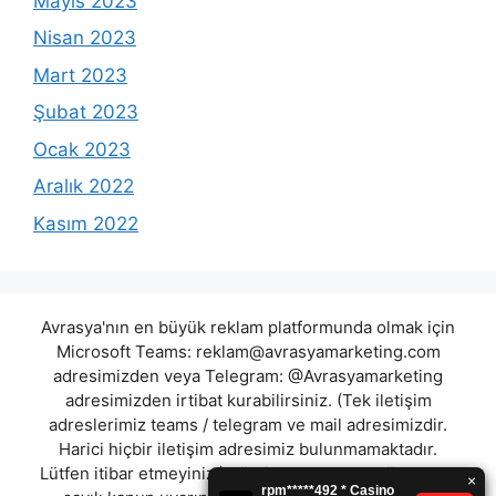
Mayıs 2023
Nisan 2023
Mart 2023
Şubat 2023
Ocak 2023
Aralık 2022
Kasım 2022
Avrasya'nın en büyük reklam platformunda olmak için
Microsoft Teams:
reklam@avrasyamarketing.com
adresimizden veya Telegram: @Avrasyamarketing
adresimizden irtibat kurabilirsiniz. (Tek iletişim
adreslerimiz teams / telegram ve mail adresimizdir.
Harici hiçbir iletişim adresimiz bulunmamaktadır.
Lütfen itibar etmeyiniz.) Türkiye yasalarına göre 7258