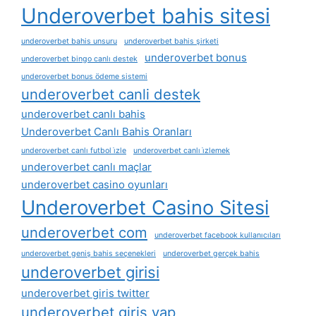
Underoverbet bahis sitesi
underoverbet bahis unsuru
underoverbet bahis şirketi
underoverbet bonus
underoverbet bingo canlı destek
underoverbet bonus ödeme sistemi
underoverbet canli destek
underoverbet canlı bahis
Underoverbet Canlı Bahis Oranları
underoverbet canlı futbol i̇zle
underoverbet canlı i̇zlemek
underoverbet canlı maçlar
underoverbet casino oyunları
Underoverbet Casino Sitesi
underoverbet com
underoverbet facebook kullanıcıları
underoverbet geniş bahis seçenekleri
underoverbet gerçek bahis
underoverbet girisi
underoverbet giris twitter
underoverbet giris yap