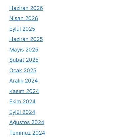
Haziran 2026
Nisan 2026
Eylül 2025
Haziran 2025
Mayıs 2025
Şubat 2025
Ocak 2025
Aralık 2024
Kasım 2024
Ekim 2024
Eylül 2024
Ağustos 2024
Temmuz 2024