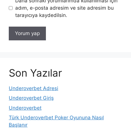
Daha sonraki yorumlarımda kullanılması için
adım, e-posta adresim ve site adresim bu
tarayıcıya kaydedilsin.
Son Yazılar
Underoverbet Adresi
Underoverbet Giriş
Underoverbet
Türk Underoverbet Poker Oyununa Nasıl
Başlanır