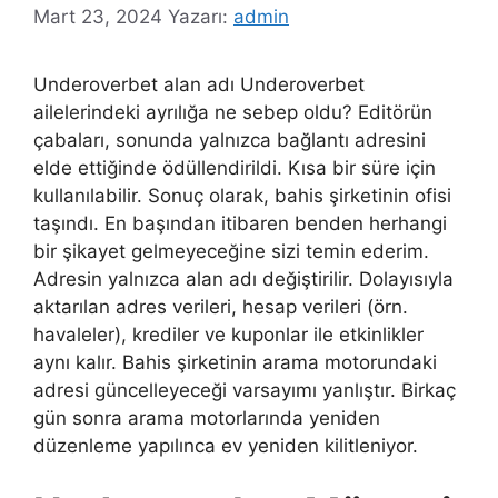
Mart 23, 2024
Yazarı:
admin
Underoverbet alan adı Underoverbet
ailelerindeki ayrılığa ne sebep oldu? Editörün
çabaları, sonunda yalnızca bağlantı adresini
elde ettiğinde ödüllendirildi. Kısa bir süre için
kullanılabilir. Sonuç olarak, bahis şirketinin ofisi
taşındı. En başından itibaren benden herhangi
bir şikayet gelmeyeceğine sizi temin ederim.
Adresin yalnızca alan adı değiştirilir. Dolayısıyla
aktarılan adres verileri, hesap verileri (örn.
havaleler), krediler ve kuponlar ile etkinlikler
aynı kalır. Bahis şirketinin arama motorundaki
adresi güncelleyeceği varsayımı yanlıştır. Birkaç
gün sonra arama motorlarında yeniden
düzenleme yapılınca ev yeniden kilitleniyor.