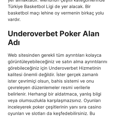
Türkiye Basketbol Ligi de yer alacak. Bir
basketbol maçı lehine oy vermenin birkaç yolu
vardır.
Underoverbet Poker Alan
Adı
Web sitesinden gerekli tüm ayrıntıları kolayca
görüntüleyebileceğiniz ve satın alma ayrıntılarını
görebileceğiniz için Underoverbet Hizmetinin
kalitesi önemli değildir. İster gerçek zamanlı
ister çevrimiçi olsun, bahis sistemi ve onu
çevreleyen düzenlemeler resmi verilerle
belirlenir. Herhangi bir aldatmaca, yanlış bilgi
veya olumsuzlukla karşılaşmazsınız. Oyunları
inceleyerek poker çeşitlerinin yanı sıra casino
oyunları ve slotları da keşfedebilirsiniz. Bu