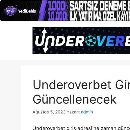
İçeriğe
atla
Underoverbet Gi
Güncellenecek
Ağustos 5, 2023
Yazarı:
admin
Underoverbet giriş adresi ne zaman günce