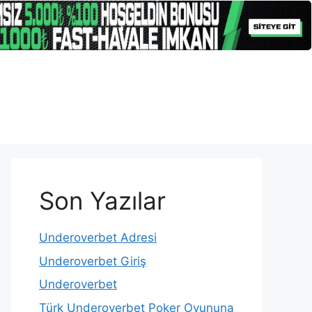
Son Yazılar
Underoverbet Adresi
Underoverbet Giriş
Underoverbet
Türk Underoverbet Poker Oyununa