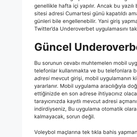
genellikle hafta içi yapılır. Ancak bu yazıl
sitesi adresi Cumartesi günü kapatıldı am
günleri bile engellenebilir. Yani giriş yap
Twitter’da Underoverbet uygulamasını tak
Güncel Underoverbe
Bu sorunun cevabı muhtemelen mobil uygu
telefonlar kullanmakta ve bu telefonlara 
adresi
mevcut girişi, mobil uygulamanın ki
yararlanır. Mobil uygulama aracılığıyla doğ
ettiğinizde en son adrese ihtiyacınız olaca
tarayıcınızda kayıtlı mevcut adresi açmanı
indirdiyseniz, Bu uygulama otomatik olar
kalmayacak, sorun değil.
Voleybol maçlarına tek tıkla bahis yapmanı