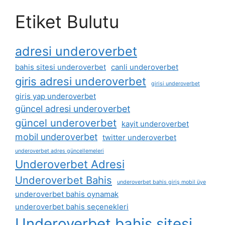
Etiket Bulutu
adresi underoverbet
bahis sitesi underoverbet
canli underoverbet
giris adresi underoverbet
girisi underoverbet
giris yap underoverbet
güncel adresi underoverbet
güncel underoverbet
kayit underoverbet
mobil underoverbet
twitter underoverbet
underoverbet adres güncellemeleri
Underoverbet Adresi
Underoverbet Bahis
underoverbet bahis giriş mobil üye
underoverbet bahis oynamak
underoverbet bahis seçenekleri
Underoverbet bahis sitesi