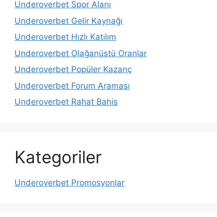
Underoverbet Spor Alanı
Underoverbet Gelir Kaynağı
Underoverbet Hızlı Katılım
Underoverbet Olağanüstü Oranlar
Underoverbet Popüler Kazanç
Underoverbet Forum Araması
Underoverbet Rahat Bahis
Kategoriler
Underoverbet Promosyonlar