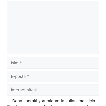
Yorum
İsim
E-
posta
İnternet
sitesi
Daha sonraki yorumlarımda kullanılması için