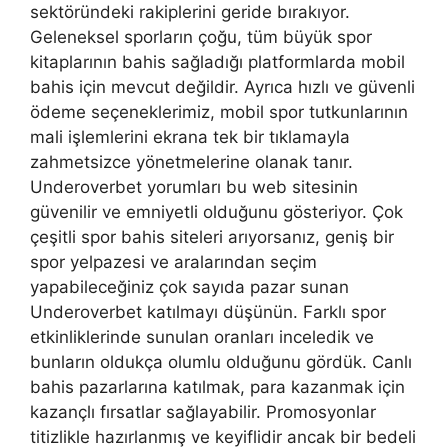
sektöründeki rakiplerini geride bırakıyor.
Geleneksel sporların çoğu, tüm büyük spor
kitaplarının bahis sağladığı platformlarda mobil
bahis için mevcut değildir. Ayrıca hızlı ve güvenli
ödeme seçeneklerimiz, mobil spor tutkunlarının
mali işlemlerini ekrana tek bir tıklamayla
zahmetsizce yönetmelerine olanak tanır.
Underoverbet yorumları bu web sitesinin
güvenilir ve emniyetli olduğunu gösteriyor. Çok
çeşitli spor bahis siteleri arıyorsanız, geniş bir
spor yelpazesi ve aralarından seçim
yapabileceğiniz çok sayıda pazar sunan
Underoverbet katılmayı düşünün. Farklı spor
etkinliklerinde sunulan oranları inceledik ve
bunların oldukça olumlu olduğunu gördük. Canlı
bahis pazarlarına katılmak, para kazanmak için
kazançlı fırsatlar sağlayabilir. Promosyonlar
titizlikle hazırlanmış ve keyiflidir ancak bir bedeli