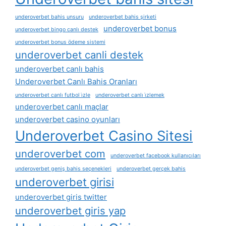
underoverbet bahis unsuru
underoverbet bahis şirketi
underoverbet bonus
underoverbet bingo canlı destek
underoverbet bonus ödeme sistemi
underoverbet canli destek
underoverbet canlı bahis
Underoverbet Canlı Bahis Oranları
underoverbet canlı futbol i̇zle
underoverbet canlı i̇zlemek
underoverbet canlı maçlar
underoverbet casino oyunları
Underoverbet Casino Sitesi
underoverbet com
underoverbet facebook kullanıcıları
underoverbet geniş bahis seçenekleri
underoverbet gerçek bahis
underoverbet girisi
underoverbet giris twitter
underoverbet giris yap