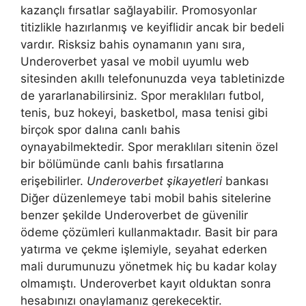
kazançlı fırsatlar sağlayabilir. Promosyonlar
titizlikle hazırlanmış ve keyiflidir ancak bir bedeli
vardır. Risksiz bahis oynamanın yanı sıra,
Underoverbet yasal ve mobil uyumlu web
sitesinden akıllı telefonunuzda veya tabletinizde
de yararlanabilirsiniz. Spor meraklıları futbol, ​​
tenis, buz hokeyi, basketbol, ​​masa tenisi gibi
birçok spor dalına canlı bahis
oynayabilmektedir. Spor meraklıları sitenin özel
bir bölümünde canlı bahis fırsatlarına
erişebilirler.
Underoverbet şikayetleri
bankası
Diğer düzenlemeye tabi mobil bahis sitelerine
benzer şekilde Underoverbet de güvenilir
ödeme çözümleri kullanmaktadır. Basit bir para
yatırma ve çekme işlemiyle, seyahat ederken
mali durumunuzu yönetmek hiç bu kadar kolay
olmamıştı. Underoverbet kayıt olduktan sonra
hesabınızı onaylamanız gerekecektir.