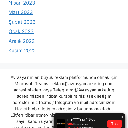
Nisan 2023
Mart 2023
Şubat 2023
Ocak 2023
Aralık 2022
Kasım 2022
Avrasya'nın en büyük reklam platformunda olmak için
Microsoft Teams:
reklam@avrasyamarketing.com
adresimizden veya Telegram: @Avrasyamarketing
adresimizden irtibat kurabilirsiniz. (Tek iletişim
adreslerimiz teams / telegram ve mail adresimizdir.
Harici hiçbir iletişim adresimiz bulunmamaktadır.
Lütfen itibar etmeyiniz.) Türkiye yasalarına göre 7258
sayılı kanun uyarınca yasa dışı bahis oynamanın
cezaları mevcuttur. Şu an bulunduğunuz site hiç bir