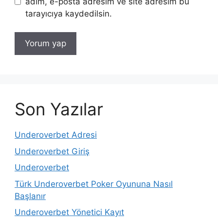
adım, e-posta adresim ve site adresim bu
tarayıcıya kaydedilsin.
Son Yazılar
Underoverbet Adresi
Underoverbet Giriş
Underoverbet
Türk Underoverbet Poker Oyununa Nasıl
Başlanır
Underoverbet Yönetici Kayıt