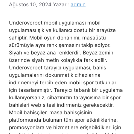
Ağustos 10, 2024
Yazarı:
admin
Underoverbet mobil uygulaması mobil
uygulaması şık ve kullanıcı dostu bir arayüze
sahiptir. Mobil oyun donanımı, masaüstü
sürümüyle aynı renk şemasını takip ediyor.
Siyah ve beyaz ana renklerdir. Beyaz zemin
üzerinde siyah metin kolaylıkla fark edilir.
Underoverbet tarayıcı uygulaması, bahis
uygulamalarını dokunmatik cihazlarına
indirmemeyi tercih eden mobil spor tutkunları
için tasarlanmıştır. Tarayıcı tabanlı bir uygulama
kullanıyorsanız, cihazınızın tarayıcısına bir spor
bahisleri web sitesi indirmeniz gerekecektir.
Mobil bahisçiler, masa bahisçisinin
platformunda bulunan tüm spor etkinliklerine,
promosyonlara ve hizmetlere erişebildikleri için