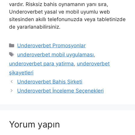
vardır. Risksiz bahis oynamanın yanı sıra,
Underoverbet yasal ve mobil uyumlu web
sitesinden akıllı telefonunuzda veya tabletinizde
de yararlanabilirsiniz.
Kategoriler
Underoverbet Promosyonlar
Etiketler
underoverbet mobil uygulaması
,
underoverbet para yatirma
,
underoverbet
şikayetleri
Underoverbet Bahis Şirketi
Underoverbet İnceleme Seçenekleri
Yorum yapın