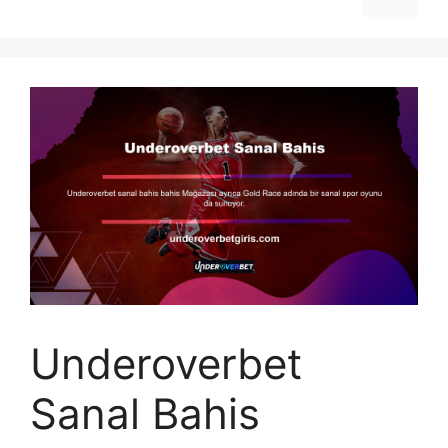
Underoverbet
Sanal Bahis