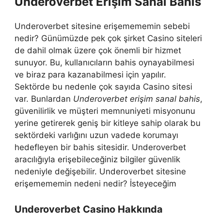
Underoverbet Erişim Sanal Bahis
Underoverbet sitesine erişemememin sebebi
nedir? Günümüzde pek çok şirket Casino siteleri
de dahil olmak üzere çok önemli bir hizmet
sunuyor. Bu, kullanıcıların bahis oynayabilmesi
ve biraz para kazanabilmesi için yapılır.
Sektörde bu nedenle çok sayıda Casino sitesi
var. Bunlardan
Underoverbet erişim sanal bahis
,
güvenilirlik ve müşteri memnuniyeti misyonunu
yerine getirerek geniş bir kitleye sahip olarak bu
sektördeki varlığını uzun vadede korumayı
hedefleyen bir bahis sitesidir. Underoverbet
aracılığıyla erişebileceğiniz bilgiler güvenlik
nedeniyle değişebilir. Underoverbet sitesine
erişemememin nedeni nedir? İsteyeceğim
Underoverbet Casino Hakkında