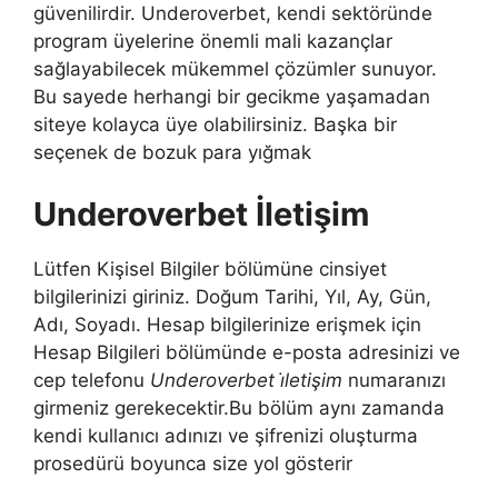
güvenilirdir. Underoverbet, kendi sektöründe
program üyelerine önemli mali kazançlar
sağlayabilecek mükemmel çözümler sunuyor.
Bu sayede herhangi bir gecikme yaşamadan
siteye kolayca üye olabilirsiniz. Başka bir
seçenek de bozuk para yığmak
Underoverbet İletişim
Lütfen Kişisel Bilgiler bölümüne cinsiyet
bilgilerinizi giriniz. Doğum Tarihi, Yıl, Ay, Gün,
Adı, Soyadı. Hesap bilgilerinize erişmek için
Hesap Bilgileri bölümünde e-posta adresinizi ve
cep telefonu
Underoverbet i̇letişim
numaranızı
girmeniz gerekecektir.Bu bölüm aynı zamanda
kendi kullanıcı adınızı ve şifrenizi oluşturma
prosedürü boyunca size yol gösterir