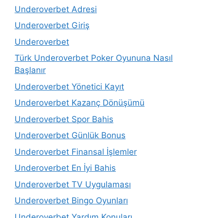
Underoverbet Adresi
Underoverbet Giriş
Underoverbet
Türk Underoverbet Poker Oyununa Nasıl
Başlanır
Underoverbet Yönetici Kayıt
Underoverbet Kazanç Dönüşümü
Underoverbet Spor Bahis
Underoverbet Günlük Bonus
Underoverbet Finansal İşlemler
Underoverbet En İyi Bahis
Underoverbet TV Uygulaması
Underoverbet Bingo Oyunları
Underoverbet Yardım Konuları