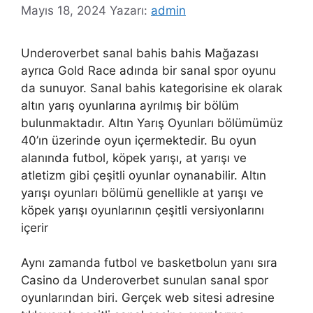
Mayıs 18, 2024
Yazarı:
admin
Underoverbet sanal bahis bahis Mağazası
ayrıca Gold Race adında bir sanal spor oyunu
da sunuyor. Sanal bahis kategorisine ek olarak
altın yarış oyunlarına ayrılmış bir bölüm
bulunmaktadır. Altın Yarış Oyunları bölümümüz
40’ın üzerinde oyun içermektedir. Bu oyun
alanında futbol, ​​köpek yarışı, at yarışı ve
atletizm gibi çeşitli oyunlar oynanabilir. Altın
yarışı oyunları bölümü genellikle at yarışı ve
köpek yarışı oyunlarının çeşitli versiyonlarını
içerir
Aynı zamanda futbol ve basketbolun yanı sıra
Casino da Underoverbet sunulan sanal spor
oyunlarından biri. Gerçek web sitesi adresine