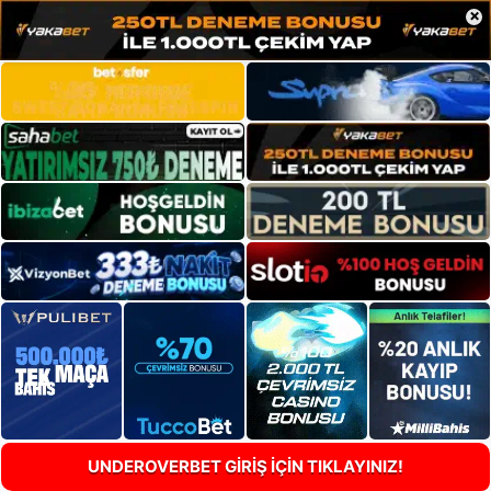
×
UNDEROVERBET GİRİŞ İÇİN TIKLAYINIZ!