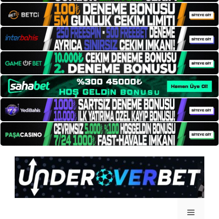
İçeriğe
atla
Menü