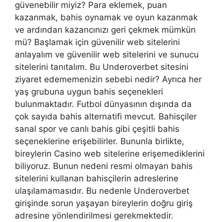
güvenebilir miyiz? Para eklemek, puan
kazanmak, bahis oynamak ve oyun kazanmak
ve ardından kazancınızı geri çekmek mümkün
mü? Başlamak için güvenilir web sitelerini
anlayalım ve güvenilir web sitelerini ve sunucu
sitelerini tanıtalım. Bu Underoverbet sitesini
ziyaret edememenizin sebebi nedir? Ayrıca her
yaş grubuna uygun bahis seçenekleri
bulunmaktadır. Futbol dünyasının dışında da
çok sayıda bahis alternatifi mevcut. Bahisçiler
sanal spor ve canlı bahis gibi çeşitli bahis
seçeneklerine erişebilirler. Bununla birlikte,
bireylerin Casino web sitelerine erişemediklerini
biliyoruz. Bunun nedeni resmi olmayan bahis
sitelerini kullanan bahisçilerin adreslerine
ulaşılamamasıdır. Bu nedenle Underoverbet
girişinde sorun yaşayan bireylerin doğru giriş
adresine yönlendirilmesi gerekmektedir.