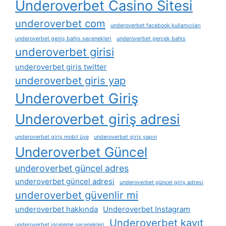
Underoverbet Casino Sitesi
underoverbet com
underoverbet facebook kullanıcıları
underoverbet geniş bahis seçenekleri
underoverbet gerçek bahis
underoverbet girisi
underoverbet giris twitter
underoverbet giris yap
Underoverbet Giriş
Underoverbet giriş adresi
underoverbet giriş mobil üye
underoverbet giriş yapın
Underoverbet Güncel
underoverbet güncel adres
underoverbet güncel adresi
underoverbet güncel giriş adresi
underoverbet güvenlir mi
underoverbet hakkında
Underoverbet Instagram
Underoverbet kayıt
underoverbet i̇nceleme seçenekleri