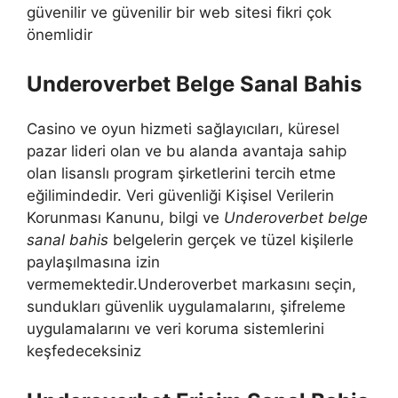
güvenilir ve güvenilir bir web sitesi fikri çok
önemlidir
Underoverbet Belge Sanal Bahis
Casino ve oyun hizmeti sağlayıcıları, küresel
pazar lideri olan ve bu alanda avantaja sahip
olan lisanslı program şirketlerini tercih etme
eğilimindedir. Veri güvenliği Kişisel Verilerin
Korunması Kanunu, bilgi ve
Underoverbet belge
sanal bahis
belgelerin gerçek ve tüzel kişilerle
paylaşılmasına izin
vermemektedir.Underoverbet markasını seçin,
sundukları güvenlik uygulamalarını, şifreleme
uygulamalarını ve veri koruma sistemlerini
keşfedeceksiniz