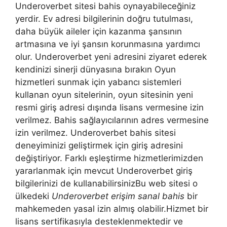
Underoverbet sitesi bahis oynayabileceğiniz
yerdir. Ev adresi bilgilerinin doğru tutulması,
daha büyük aileler için kazanma şansının
artmasına ve iyi şansın korunmasına yardımcı
olur. Underoverbet yeni adresini ziyaret ederek
kendinizi sinerji dünyasına bırakın Oyun
hizmetleri sunmak için yabancı sistemleri
kullanan oyun sitelerinin, oyun sitesinin yeni
resmi giriş adresi dışında lisans vermesine izin
verilmez. Bahis sağlayıcılarının adres vermesine
izin verilmez. Underoverbet bahis sitesi
deneyiminizi geliştirmek için giriş adresini
değiştiriyor. Farklı eşleştirme hizmetlerimizden
yararlanmak için mevcut Underoverbet giriş
bilgilerinizi de kullanabilirsinizBu web sitesi o
ülkedeki
Underoverbet erişim sanal bahis
bir
mahkemeden yasal izin almış olabilir.Hizmet bir
lisans sertifikasıyla desteklenmektedir ve