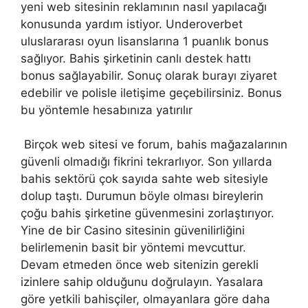
yeni web sitesinin reklamının nasıl yapılacağı
konusunda yardım istiyor. Underoverbet
uluslararası oyun lisanslarına 1 puanlık bonus
sağlıyor. Bahis şirketinin canlı destek hattı
bonus sağlayabilir. Sonuç olarak burayı ziyaret
edebilir ve polisle iletişime geçebilirsiniz. Bonus
bu yöntemle hesabınıza yatırılır
Birçok web sitesi ve forum, bahis mağazalarının
güvenli olmadığı fikrini tekrarlıyor. Son yıllarda
bahis sektörü çok sayıda sahte web sitesiyle
dolup taştı. Durumun böyle olması bireylerin
çoğu bahis şirketine güvenmesini zorlaştırıyor.
Yine de bir Casino sitesinin güvenilirliğini
belirlemenin basit bir yöntemi mevcuttur.
Devam etmeden önce web sitenizin gerekli
izinlere sahip olduğunu doğrulayın. Yasalara
göre yetkili bahisçiler, olmayanlara göre daha