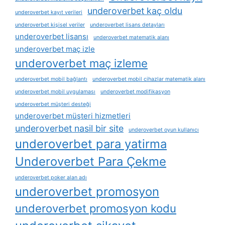
underoverbet kaç oldu
underoverbet kayıt verileri
underoverbet kişisel veriler
underoverbet lisans detayları
underoverbet lisansı
underoverbet matematik alanı
underoverbet maç izle
underoverbet maç izleme
underoverbet mobil bağlantı
underoverbet mobil cihazlar matematik alanı
underoverbet mobil uygulaması
underoverbet modifikasyon
underoverbet müşteri desteği
underoverbet müşteri hizmetleri
underoverbet nasil bir site
underoverbet oyun kullanıcı
underoverbet para yatirma
Underoverbet Para Çekme
underoverbet poker alan adı
underoverbet promosyon
underoverbet promosyon kodu