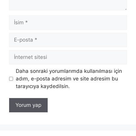
İsim
E-
posta
İnternet
sitesi
Daha sonraki yorumlarımda kullanılması için
adım, e-posta adresim ve site adresim bu
tarayıcıya kaydedilsin.