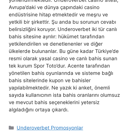
yönlendirmektedir. Underoverbet casino sitesi,
Avrupa’daki ve dünya çapındaki casino
endüstrisine hitap etmektedir ve meşru ve
yetkili bir şirkettir. Şu anda bu sorunun cevabı
belirsizliğini koruyor. Underoverbet iki tür canlı
bahis sitesine ayrılır: hükümet tarafından
yetkilendirilen ve denetlenenler ve diğer
ülkelerde bulunanlar. Bu güne kadar Türkiye’de
resmi olarak yasal casino ve canlı bahis sunan
tek kurum Spor Toto’dur. Acente tarafından
yönetilen bahis oyunlarında ve sisteme bağlı
bahis sitelerinde kupon ve bahisler
yapılabilmektedir. Ne yazık ki anket, önemli
sayıda kullanıcının ista bahis oranlarını olumsuz
ve mevcut bahis seçeneklerini yetersiz
algıladığını ortaya çıkardı.
Kategoriler
Underoverbet Promosyonlar