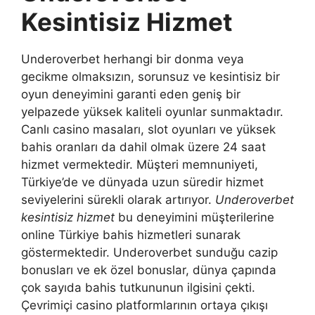
Kesintisiz Hizmet
Underoverbet herhangi bir donma veya
gecikme olmaksızın, sorunsuz ve kesintisiz bir
oyun deneyimini garanti eden geniş bir
yelpazede yüksek kaliteli oyunlar sunmaktadır.
Canlı casino masaları, slot oyunları ve yüksek
bahis oranları da dahil olmak üzere 24 saat
hizmet vermektedir. Müşteri memnuniyeti,
Türkiye’de ve dünyada uzun süredir hizmet
seviyelerini sürekli olarak artırıyor.
Underoverbet
kesintisiz hizmet
bu deneyimini müşterilerine
online Türkiye bahis hizmetleri sunarak
göstermektedir. Underoverbet sunduğu cazip
bonusları ve ek özel bonuslar, dünya çapında
çok sayıda bahis tutkununun ilgisini çekti.
Çevrimiçi casino platformlarının ortaya çıkışı