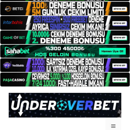
İçeriğe
atla
Menü