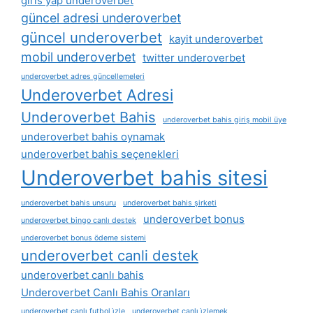
giris yap underoverbet
güncel adresi underoverbet
güncel underoverbet
kayit underoverbet
mobil underoverbet
twitter underoverbet
underoverbet adres güncellemeleri
Underoverbet Adresi
Underoverbet Bahis
underoverbet bahis giriş mobil üye
underoverbet bahis oynamak
underoverbet bahis seçenekleri
Underoverbet bahis sitesi
underoverbet bahis unsuru
underoverbet bahis şirketi
underoverbet bonus
underoverbet bingo canlı destek
underoverbet bonus ödeme sistemi
underoverbet canli destek
underoverbet canlı bahis
Underoverbet Canlı Bahis Oranları
underoverbet canlı futbol i̇zle
underoverbet canlı i̇zlemek