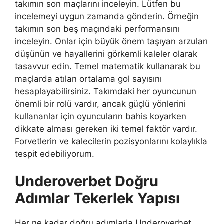
takımın son maçlarını inceleyin. Lütfen bu
incelemeyi uygun zamanda gönderin. Örneğin
takımın son beş maçındaki performansını
inceleyin. Onlar için büyük önem taşıyan arzuları
düşünün ve hayallerini görkemli kaleler olarak
tasavvur edin. Temel matematik kullanarak bu
maçlarda atılan ortalama gol sayısını
hesaplayabilirsiniz. Takımdaki her oyuncunun
önemli bir rolü vardır, ancak güçlü yönlerini
kullananlar için oyuncuların bahis koyarken
dikkate alması gereken iki temel faktör vardır.
Forvetlerin ve kalecilerin pozisyonlarını kolaylıkla
tespit edebiliyorum.
Underoverbet Doğru
Adımlar Tekerlek Yapısı
Her ne kadar doğru adımlarla Underoverbet