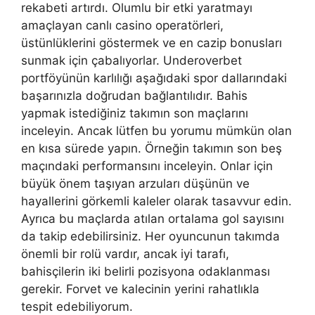
rekabeti artırdı. Olumlu bir etki yaratmayı
amaçlayan canlı casino operatörleri,
üstünlüklerini göstermek ve en cazip bonusları
sunmak için çabalıyorlar. Underoverbet
portföyünün karlılığı aşağıdaki spor dallarındaki
başarınızla doğrudan bağlantılıdır. Bahis
yapmak istediğiniz takımın son maçlarını
inceleyin. Ancak lütfen bu yorumu mümkün olan
en kısa sürede yapın. Örneğin takımın son beş
maçındaki performansını inceleyin. Onlar için
büyük önem taşıyan arzuları düşünün ve
hayallerini görkemli kaleler olarak tasavvur edin.
Ayrıca bu maçlarda atılan ortalama gol sayısını
da takip edebilirsiniz. Her oyuncunun takımda
önemli bir rolü vardır, ancak iyi tarafı,
bahisçilerin iki belirli pozisyona odaklanması
gerekir. Forvet ve kalecinin yerini rahatlıkla
tespit edebiliyorum.