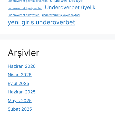
underoverbet üye
underoverbet çevrimiçi yardım
Underoverbet üyelik
underoverbet üye i̇şlemleri
underoverbet şikayetleri
underoverbet şikayet sayfası
yeni giris underoverbet
Arşivler
Haziran 2026
Nisan 2026
Eylül 2025
Haziran 2025
Mayıs 2025
Şubat 2025