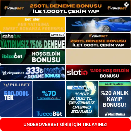
×
UNDEROVERBET GİRİŞ İÇİN TIKLAYINIZ!