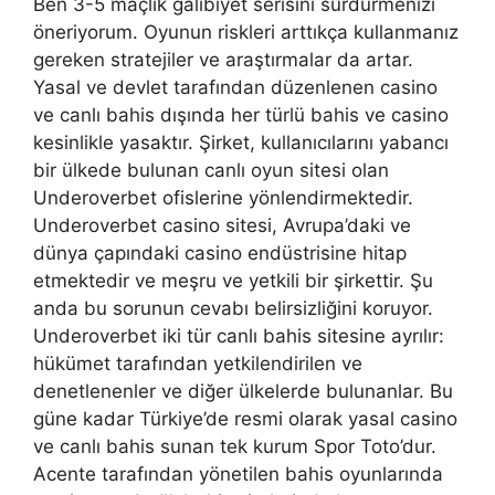
Ben 3-5 maçlık galibiyet serisini sürdürmenizi
öneriyorum. Oyunun riskleri arttıkça kullanmanız
gereken stratejiler ve araştırmalar da artar.
Yasal ve devlet tarafından düzenlenen casino
ve canlı bahis dışında her türlü bahis ve casino
kesinlikle yasaktır. Şirket, kullanıcılarını yabancı
bir ülkede bulunan canlı oyun sitesi olan
Underoverbet ofislerine yönlendirmektedir.
Underoverbet casino sitesi, Avrupa’daki ve
dünya çapındaki casino endüstrisine hitap
etmektedir ve meşru ve yetkili bir şirkettir. Şu
anda bu sorunun cevabı belirsizliğini koruyor.
Underoverbet iki tür canlı bahis sitesine ayrılır:
hükümet tarafından yetkilendirilen ve
denetlenenler ve diğer ülkelerde bulunanlar. Bu
güne kadar Türkiye’de resmi olarak yasal casino
ve canlı bahis sunan tek kurum Spor Toto’dur.
Acente tarafından yönetilen bahis oyunlarında