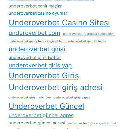
underoverbet canlı maçlar
underoverbet casino oyunları
Underoverbet Casino Sitesi
underoverbet com
underoverbet facebook kullanıcıları
underoverbet geniş bahis seçenekleri
underoverbet gerçek bahis
underoverbet girisi
underoverbet giris twitter
underoverbet giris yap
Underoverbet Giriş
Underoverbet giriş adresi
underoverbet giriş mobil üye
underoverbet giriş yapın
Underoverbet Güncel
underoverbet güncel adres
underoverbet güncel adresi
underoverbet güncel giriş adresi