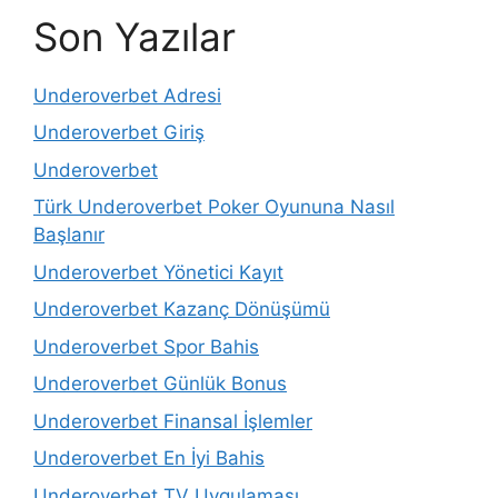
Son Yazılar
Underoverbet Adresi
Underoverbet Giriş
Underoverbet
Türk Underoverbet Poker Oyununa Nasıl
Başlanır
Underoverbet Yönetici Kayıt
Underoverbet Kazanç Dönüşümü
Underoverbet Spor Bahis
Underoverbet Günlük Bonus
Underoverbet Finansal İşlemler
Underoverbet En İyi Bahis
Underoverbet TV Uygulaması